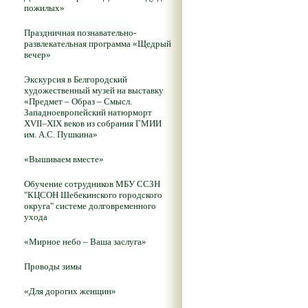
пожилых»
Праздничная познавательно-
развлекательная программа «Щедрый
вечер»
Экскурсия в Белгородский
художественный музей на выставку
«Предмет – Образ – Смысл.
Западноевропейский натюрморт
XVII–XIX веков из собрания ГМИИ
им. А.С. Пушкина»
«Вышиваем вместе»
Обучение сотрудников МБУ ССЗН
"КЦСОН Шебекинского городского
округа" системе долговременного
ухода
«Мирное небо – Ваша заслуга»
Проводы зимы
«Для дорогих женщин»