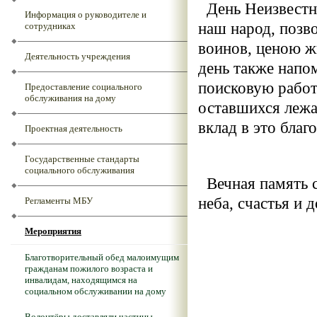
День Неизвестно
Информация о руководителе и
наш народ, позво
сотрудниках
воинов, ценою ж
Деятельность учреждения
день также напо
поисковую работ
Предоставление социального
обслуживания на дому
оставшихся лежа
вклад в это благ
Проектная деятельность
Государственные стандарты
социального обслуживания
Вечная память с
неба, счастья и д
Регламенты МБУ
Мероприятия
Благотворительный обед малоимущим
гражданам пожилого возраста и
инвалидам, находящимся на
социальном обслуживании на дому
Волонтёры доставляли частицы