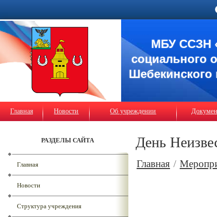
МБУ ССЗН 
социального 
Шебекинского 
Главная
Новости
Об учреждении
Докуме
День Неизвес
РАЗДЕЛЫ САЙТА
Главная
/
Меропр
Главная
Новости
Структура учреждения