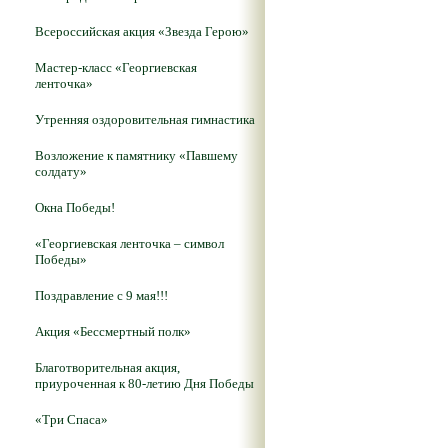
Всероссийская акция «Звезда Герою»
Мастер-класс «Георгиевская
ленточка»
Утренняя оздоровительная гимнастика
Возложение к памятнику «Павшему
солдату»
Окна Победы!
«Георгиевская ленточка – символ
Победы»
Поздравление с 9 мая!!!
Акция «Бессмертный полк»
Благотворительная акция,
приуроченная к 80-летию Дня Победы
«Три Спаса»