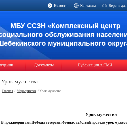
Новости
Контакты
Версия для
МБУ ССЗН «Комплексный центр
социального обслуживания населен
Шебекинского муниципального округ
еждении
Документы
Публикации в СМИ
Урок мужества
Главная
/
Мероприятия
/ Урок мужества
Урок мужества
В преддверии дня Победы ветераны боевых действий провели урок мужес