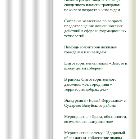
священного пламени гражданам
пожилого возраста и инвалидам
Собрание коллектива по вопросу
предотвращения мошеннических
действий в сфере информационных
технологий
Помощь волонтеров пожилым
гражданам и инвалидам
Благотворительная акция «Вместе в
школу детей соберем»
В рамках благотворительного
движения «Белгородчина –
территория добрых дел»
Экскурсия в «Новый Иерусалим» с.
Сухарево Валуйского района
Мероприятие «Права, обязанности,
возможности выпускников»
Мероприятие на тему : "Здоровый
образ жизни, соблюдение правил