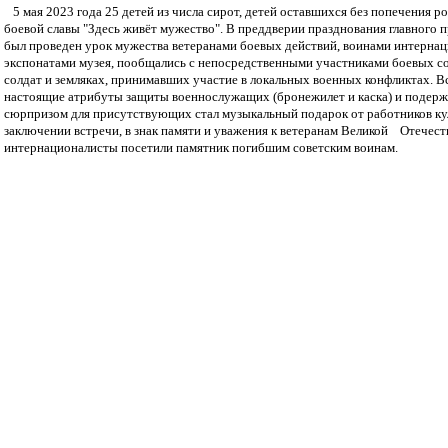
5 мая 2023 года 25 детей из числа сирот, детей оставшихся без попечения ро
боевой славы "Здесь живёт мужество". В преддверии празднования главного
был проведен урок мужества ветеранами боевых действий, воинами интернац
экспонатами музея, пообщались с непосредственными участниками боевых со
солдат и земляках, принимавших участие в локальных военных конфликтах. Вс
настоящие атрибуты защиты военнослужащих (бронежилет и каска) и подерж
сюрпризом для присутствующих стал музыкальный подарок от работников кул
заключении встречи, в знак памяти и уважения к ветеранам Великой Отечест
интернационалисты посетили памятник погибшим советским воинам.