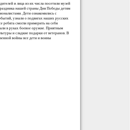
дителей и лица из их числа посетили музей
 праздника нашей страны Дня Победы детям
ионалистами. Дети ознакомились с
бытий, узнали о подвигах наших русских
е ребята смогли примерить на себя
али в руках боевое оружие. Приятным
ьтуры и сладкие подарки от ветеранов. В
венной войны все дети и воины