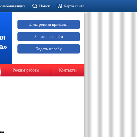
 слабовидящих
Поиск
Карта сайта
Электронная приёмная
ия
Запись на приём
а»
Подать жалобу
Режим работы
Контакты
тва