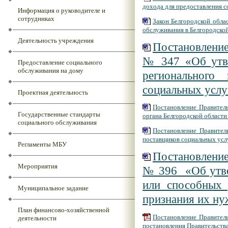
дохода для предоставления с
Информация о руководителе и
сотрудниках
Закон Белгородской обла
обслуживания в Белгородско
Деятельность учреждения
Постановление 
№ 347 «Об утве
Предоставление социального
обслуживания на дому
регионального
социальных услу
Проектная деятельность
Постановление Правител
Государственные стандарты
органа Белгородской области
социального обслуживания
Постановление Правител
поставщиков социальных услу
Регламенты МБУ
Постановление 
Мероприятия
№ 396 «Об утве
или способных 
Муниципальное задание
признания их н
План финансово-хозяйственной
Постановление Правитель
деятельности
постановления Правительств