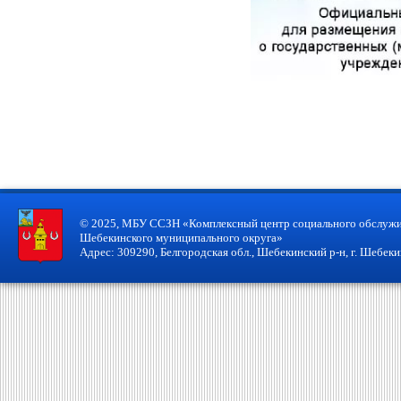
© 2025, МБУ ССЗН «Комплексный центр социального обслужи
Шебекинского муниципального округа»
Адрес: 309290, Белгородская обл., Шебекинский р-н, г. Шебекин