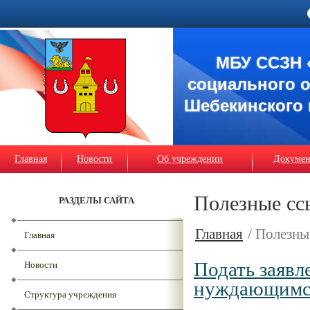
МБУ ССЗН 
социального 
Шебекинского 
Главная
Новости
Об учреждении
Докуме
Полезные сс
РАЗДЕЛЫ САЙТА
Главная
/ Полезны
Главная
Подать заявл
Новости
нуждающимся
Структура учреждения