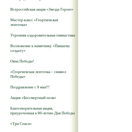
Всероссийская акция «Звезда Герою»
Мастер-класс «Георгиевская
ленточка»
Утренняя оздоровительная гимнастика
Возложение к памятнику «Павшему
солдату»
Окна Победы!
«Георгиевская ленточка – символ
Победы»
Поздравление с 9 мая!!!
Акция «Бессмертный полк»
Благотворительная акция,
приуроченная к 80-летию Дня Победы
«Три Спаса»