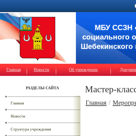
МБУ ССЗН 
социального 
Шебекинского 
Главная
Новости
Об учреждении
Докуме
Мастер-клас
РАЗДЕЛЫ САЙТА
Главная
/
Меропр
Главная
Новости
Структура учреждения