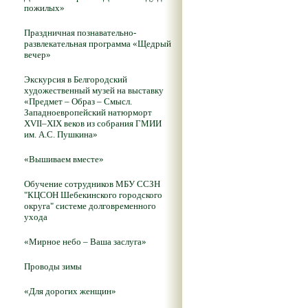
пожилых»
Праздничная познавательно-
развлекательная программа «Щедрый
вечер»
Экскурсия в Белгородский
художественный музей на выставку
«Предмет – Образ – Смысл.
Западноевропейский натюрморт
XVII–XIX веков из собрания ГМИИ
им. А.С. Пушкина»
«Вышиваем вместе»
Обучение сотрудников МБУ ССЗН
"КЦСОН Шебекинского городского
округа" системе долговременного
ухода
«Мирное небо – Ваша заслуга»
Проводы зимы
«Для дорогих женщин»