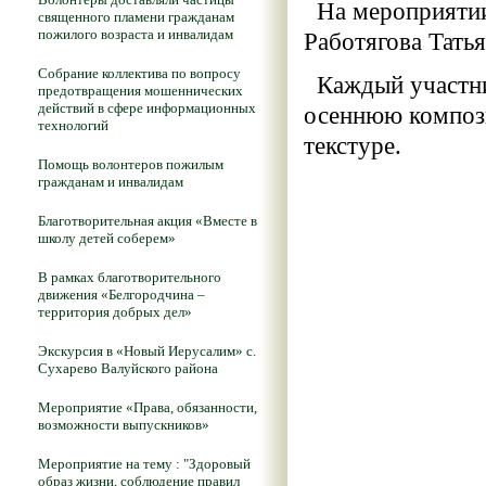
На мероприятии 
священного пламени гражданам
пожилого возраста и инвалидам
Работягова Тать
Собрание коллектива по вопросу
Каждый участни
предотвращения мошеннических
действий в сфере информационных
осеннюю компози
технологий
текстуре.
Помощь волонтеров пожилым
гражданам и инвалидам
Благотворительная акция «Вместе в
школу детей соберем»
В рамках благотворительного
движения «Белгородчина –
территория добрых дел»
Экскурсия в «Новый Иерусалим» с.
Сухарево Валуйского района
Мероприятие «Права, обязанности,
возможности выпускников»
Мероприятие на тему : "Здоровый
образ жизни, соблюдение правил