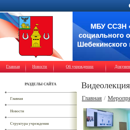
МБУ ССЗН 
социального 
Шебекинского 
Главная
Новости
Об учреждении
Докуме
Видеолекция 
РАЗДЕЛЫ САЙТА
Главная
/
Меропр
Главная
Новости
Структура учреждения