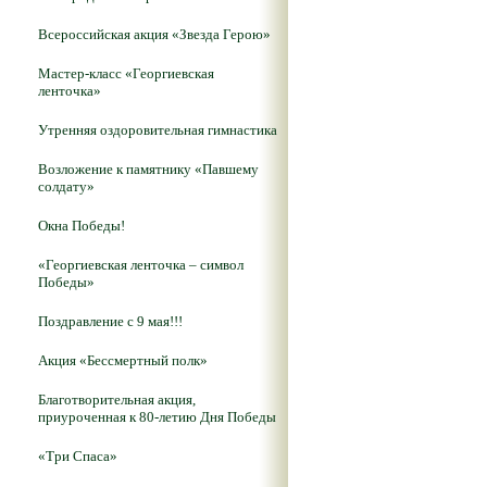
Всероссийская акция «Звезда Герою»
Мастер-класс «Георгиевская
ленточка»
Утренняя оздоровительная гимнастика
Возложение к памятнику «Павшему
солдату»
Окна Победы!
«Георгиевская ленточка – символ
Победы»
Поздравление с 9 мая!!!
Акция «Бессмертный полк»
Благотворительная акция,
приуроченная к 80-летию Дня Победы
«Три Спаса»