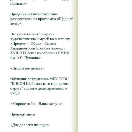
пожилых»
Праздничная познавательно-
развлекательная программа «Щедрый
вечер»
Экскурсия в Белгородский
художественный музей на выставку
«Предмет – Образ – Смысл.
Западноевропейский натюрморт
XVII–XIX веков из собрания ГМИИ
им. А.С. Пушкина»
«Вышиваем вместе»
Обучение сотрудников МБУ ССЗН
"КЦСОН Шебекинского городского
округа" системе долговременного
ухода
«Мирное небо – Ваша заслуга»
Проводы зимы
«Для дорогих женщин»