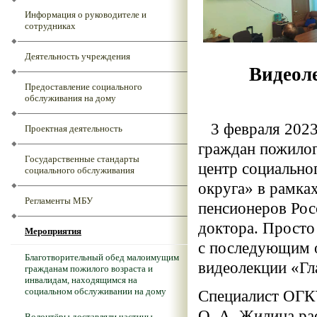
Информация о руководителе и
сотрудниках
Деятельность учреждения
Видеол
Предоставление социального
обслуживания на дому
3 февраля 2023 
Проектная деятельность
граждан пожило
Государственные стандарты
центр социально
социального обслуживания
округа» в рамк
Регламенты МБУ
пенсионеров Рос
доктора. Просто
Мероприятия
с последующим 
Благотворительный обед малоимущим
видеолекции «Гла
гражданам пожилого возраста и
инвалидам, находящимся на
социальном обслуживании на дому
Специалист ОГКУ
О. А. Жилина ра
Волонтёры доставляли частицы