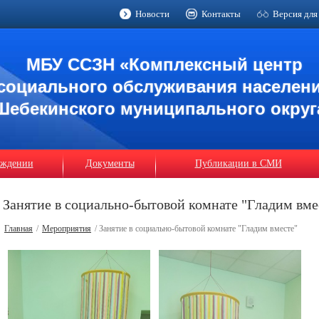
Новости
Контакты
Версия для
МБУ ССЗН «Комплексный центр
социального обслуживания населен
Шебекинского муниципального округ
еждении
Документы
Публикации в СМИ
Занятие в социально-бытовой комнате "Гладим вме
Главная
/
Мероприятия
/ Занятие в социально-бытовой комнате "Гладим вместе"