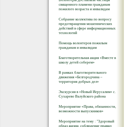
священного пламени гражданам
пожилого возраста и инвалидам
Собрание коллектива по вопросу
предотвращения мошеннических
действий в сфере информационных
технологий
Помощь волонтеров пожилым
гражданам и инвалидам
Благотворительная акция «Вместе в
школу детей соберем»
В рамках благотворительного
движения «Белгородчина –
территория добрых дел»
Экскурсия в «Новый Иерусалим» с.
Сухарево Валуйского района
Мероприятие «Права, обязанности,
возможности выпускников»
Мероприятие на тему : "Здоровый
образ жизни, соблюдение правил