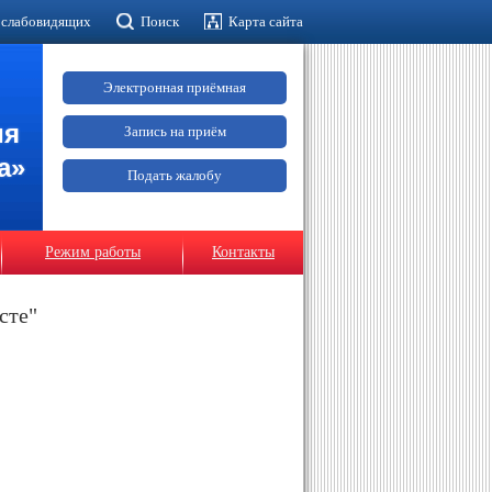
 слабовидящих
Поиск
Карта сайта
Электронная приёмная
ия
Запись на приём
а»
Подать жалобу
Режим работы
Контакты
сте"