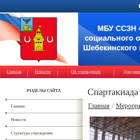
МБУ ССЗН 
социального 
Шебекинского 
Главная
Новости
Об учреждении
Докуме
Спартакиада 
РАЗДЕЛЫ САЙТА
Главная
/
Меропр
Главная
Новости
Структура учреждения