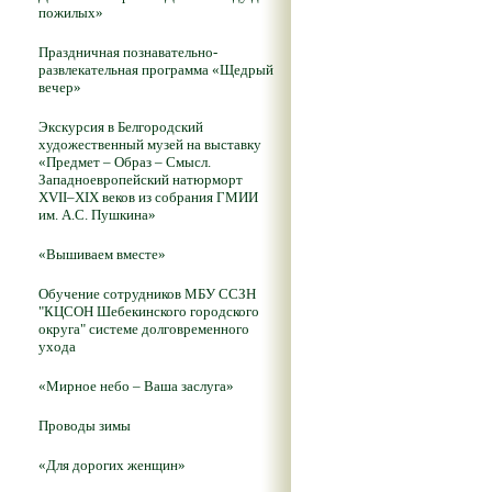
пожилых»
Праздничная познавательно-
развлекательная программа «Щедрый
вечер»
Экскурсия в Белгородский
художественный музей на выставку
«Предмет – Образ – Смысл.
Западноевропейский натюрморт
XVII–XIX веков из собрания ГМИИ
им. А.С. Пушкина»
«Вышиваем вместе»
Обучение сотрудников МБУ ССЗН
"КЦСОН Шебекинского городского
округа" системе долговременного
ухода
«Мирное небо – Ваша заслуга»
Проводы зимы
«Для дорогих женщин»