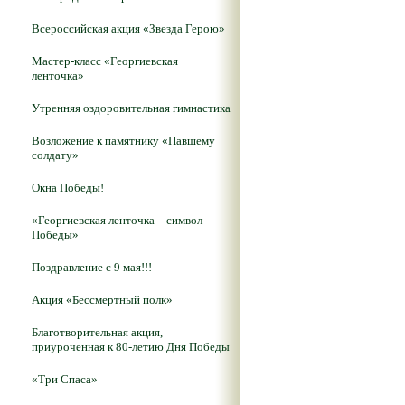
Всероссийская акция «Звезда Герою»
Мастер-класс «Георгиевская
ленточка»
Утренняя оздоровительная гимнастика
Возложение к памятнику «Павшему
солдату»
Окна Победы!
«Георгиевская ленточка – символ
Победы»
Поздравление с 9 мая!!!
Акция «Бессмертный полк»
Благотворительная акция,
приуроченная к 80-летию Дня Победы
«Три Спаса»