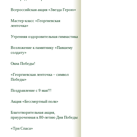
Всероссийская акция «Звезда Герою»
Мастер-класс «Георгиевская
ленточка»
Утренняя оздоровительная гимнастика
Возложение к памятнику «Павшему
солдату»
Окна Победы!
«Георгиевская ленточка – символ
Победы»
Поздравление с 9 мая!!!
Акция «Бессмертный полк»
Благотворительная акция,
приуроченная к 80-летию Дня Победы
«Три Спаса»