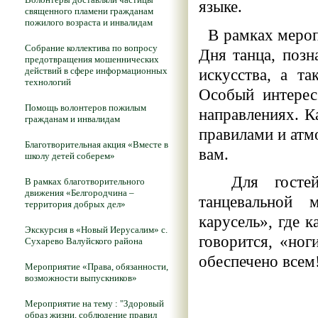
языке.
священного пламени гражданам
пожилого возраста и инвалидам
В рамках меропр
Собрание коллектива по вопросу
Дня танца, позн
предотвращения мошеннических
действий в сфере информационных
искусства, а т
технологий
Особый интерес
Помощь волонтеров пожилым
направлениях. К
гражданам и инвалидам
правилами и атм
Благотворительная акция «Вместе в
вам.
школу детей соберем»
Для гостей б
В рамках благотворительного
движения «Белгородчина –
танцевальной 
территория добрых дел»
карусель», где 
Экскурсия в «Новый Иерусалим» с.
говорится, «но
Сухарево Валуйского района
обеспечено всем
Мероприятие «Права, обязанности,
возможности выпускников»
Мероприятие на тему : "Здоровый
образ жизни, соблюдение правил