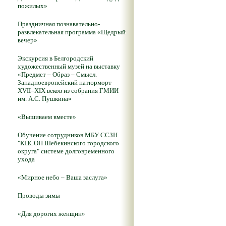
пожилых»
Праздничная познавательно-
развлекательная программа «Щедрый
вечер»
Экскурсия в Белгородский
художественный музей на выставку
«Предмет – Образ – Смысл.
Западноевропейский натюрморт
XVII–XIX веков из собрания ГМИИ
им. А.С. Пушкина»
«Вышиваем вместе»
Обучение сотрудников МБУ ССЗН
"КЦСОН Шебекинского городского
округа" системе долговременного
ухода
«Мирное небо – Ваша заслуга»
Проводы зимы
«Для дорогих женщин»