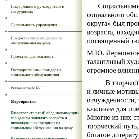
Социальными р
Информация о руководителе и
сотрудниках
социального обс
округа» был про
Деятельность учреждения
возраста, наход
Предоставление социального
посвященный тв
обслуживания на дому
М.Ю. Лермонтов 
Проектная деятельность
талантливый худ
огромное влияни
Государственные стандарты
социального обслуживания
В творчестве Л
Регламенты МБУ
и личные мотивы
отчужденности, 
Мероприятия
кладезем для оп
Благотворительный обед малоимущим
Многие из них с
гражданам пожилого возраста и
инвалидам, находящимся на
творческий пут
социальном обслуживании на дому
богатое литерату
Волонтёры доставляли частицы