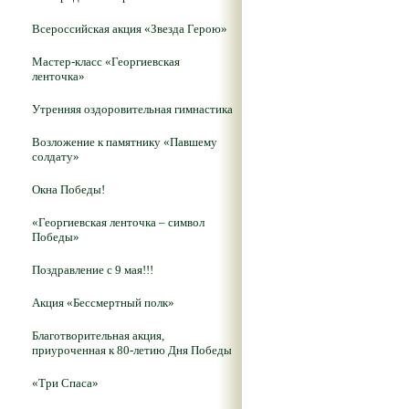
Всероссийская акция «Звезда Герою»
Мастер-класс «Георгиевская
ленточка»
Утренняя оздоровительная гимнастика
Возложение к памятнику «Павшему
солдату»
Окна Победы!
«Георгиевская ленточка – символ
Победы»
Поздравление с 9 мая!!!
Акция «Бессмертный полк»
Благотворительная акция,
приуроченная к 80-летию Дня Победы
«Три Спаса»