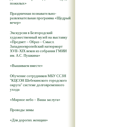
пожилых»
Праздничная познавательно-
развлекательная программа «Щедрый
вечер»
Экскурсия в Белгородский
художественный музей на выставку
«Предмет – Образ – Смысл.
Западноевропейский натюрморт
XVII–XIX веков из собрания ГМИИ
им. А.С. Пушкина»
«Вышиваем вместе»
Обучение сотрудников МБУ ССЗН
"КЦСОН Шебекинского городского
округа" системе долговременного
ухода
«Мирное небо – Ваша заслуга»
Проводы зимы
«Для дорогих женщин»