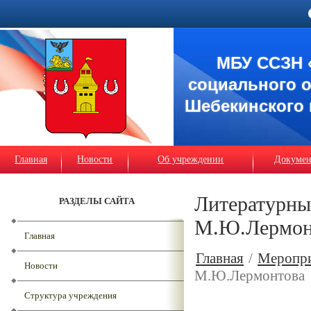
МБУ ССЗН 
социального 
Шебекинского 
Главная
Новости
Об учреждении
Докуме
Литературны
РАЗДЕЛЫ САЙТА
М.Ю.Лермон
Главная
Главная
/
Меропр
Новости
М.Ю.Лермонтова
Структура учреждения