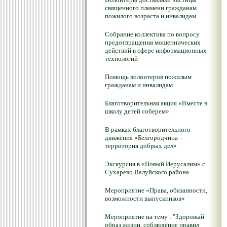
священного пламени гражданам
пожилого возраста и инвалидам
Собрание коллектива по вопросу
предотвращения мошеннических
действий в сфере информационных
технологий
Помощь волонтеров пожилым
гражданам и инвалидам
Благотворительная акция «Вместе в
школу детей соберем»
В рамках благотворительного
движения «Белгородчина –
территория добрых дел»
Экскурсия в «Новый Иерусалим» с.
Сухарево Валуйского района
Мероприятие «Права, обязанности,
возможности выпускников»
Мероприятие на тему : "Здоровый
образ жизни, соблюдение правил