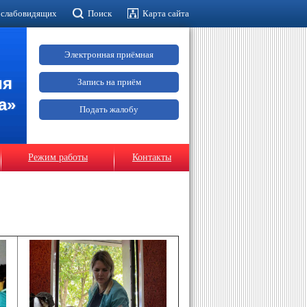
 слабовидящих
Поиск
Карта сайта
Электронная приёмная
ия
Запись на приём
а»
Подать жалобу
Режим работы
Контакты