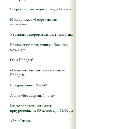
Всероссийская акция «Звезда Герою»
Мастер-класс «Георгиевская
ленточка»
Утренняя оздоровительная гимнастика
Возложение к памятнику «Павшему
солдату»
Окна Победы!
«Георгиевская ленточка – символ
Победы»
Поздравление с 9 мая!!!
Акция «Бессмертный полк»
Благотворительная акция,
приуроченная к 80-летию Дня Победы
«Три Спаса»