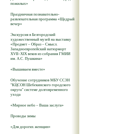
пожилых»
Праздничная познавательно-
развлекательная программа «Щедрый
вечер»
Экскурсия в Белгородский
художественный музей на выставку
«Предмет – Образ – Смысл.
Западноевропейский натюрморт
XVII–XIX веков из собрания ГМИИ
им. А.С. Пушкина»
«Вышиваем вместе»
Обучение сотрудников МБУ ССЗН
"КЦСОН Шебекинского городского
округа" системе долговременного
ухода
«Мирное небо – Ваша заслуга»
Проводы зимы
«Для дорогих женщин»