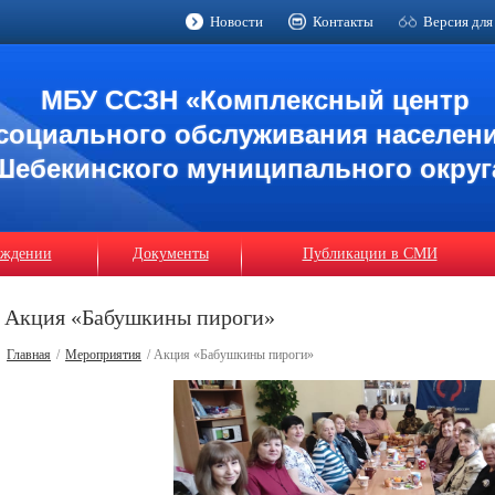
Новости
Контакты
Версия для
МБУ ССЗН «Комплексный центр
социального обслуживания населен
Шебекинского муниципального округ
еждении
Документы
Публикации в СМИ
Акция «Бабушкины пироги»
Главная
/
Мероприятия
/ Акция «Бабушкины пироги»