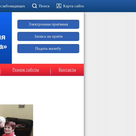
 слабовидящих
Поиск
Карта сайта
Электронная приёмная
ия
Запись на приём
а»
Подать жалобу
Режим работы
Контакты