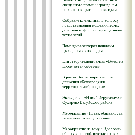
священного пламени гражданам
пожилого возраста и инвалидам
Собрание коллектива по вопросу
предотвращения мошеннических
действий в сфере информационных
технологий
Помощь волонтеров пожилым
гражданам и инвалидам
Благотворительная акция «Вместе в
школу детей соберем»
В рамках благотворительного
движения «Белгородчина –
территория добрых дел»
Экскурсия в «Новый Иерусалим» с.
Сухарево Валуйского района
Мероприятие «Права, обязанности,
возможности выпускников»
Мероприятие на тему : "Здоровый
образ жизни, соблюдение правил