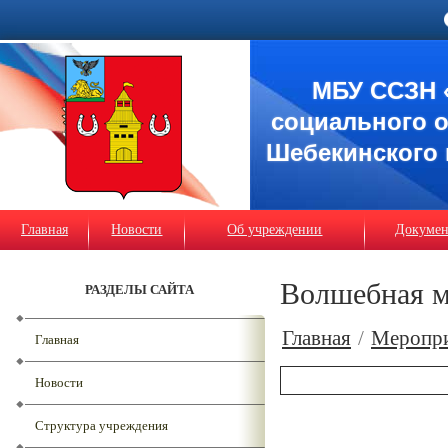
МБУ ССЗН 
социального 
Шебекинского 
Главная
Новости
Об учреждении
Докуме
Волшебная м
РАЗДЕЛЫ САЙТА
Главная
/
Меропр
Главная
Новости
Структура учреждения