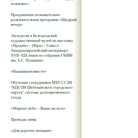
пожилых»
Праздничная познавательно-
развлекательная программа «Щедрый
вечер»
Экскурсия в Белгородский
художественный музей на выставку
«Предмет – Образ – Смысл.
Западноевропейский натюрморт
XVII–XIX веков из собрания ГМИИ
им. А.С. Пушкина»
«Вышиваем вместе»
Обучение сотрудников МБУ ССЗН
"КЦСОН Шебекинского городского
округа" системе долговременного
ухода
«Мирное небо – Ваша заслуга»
Проводы зимы
«Для дорогих женщин»