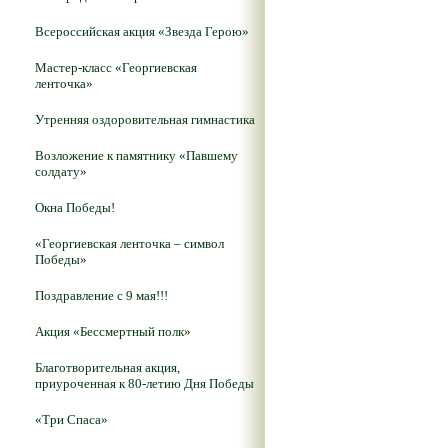
Всероссийская акция «Звезда Герою»
Мастер-класс «Георгиевская
ленточка»
Утренняя оздоровительная гимнастика
Возложение к памятнику «Павшему
солдату»
Окна Победы!
«Георгиевская ленточка – символ
Победы»
Поздравление с 9 мая!!!
Акция «Бессмертный полк»
Благотворительная акция,
приуроченная к 80-летию Дня Победы
«Три Спаса»