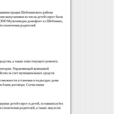
администрации Шебекинского района
ния выпускников из числа детей-сирот была
 ООО Мультимедиа домофон» в г.Шебекино,
без попечения родителей.
едства, а также план текущего ремонта.
итории. Управляющей компанией
йства за счет муниципальных средств.
можности установки в подъездах дома
н бланк договора. Согласована
ержке детей-сирот и детей, оставшихся без
ез попечения родителей, а также лиц из их