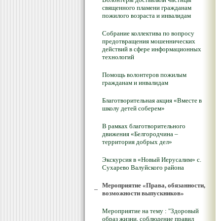
священного пламени гражданам
пожилого возраста и инвалидам
Собрание коллектива по вопросу
предотвращения мошеннических
действий в сфере информационных
технологий
Помощь волонтеров пожилым
гражданам и инвалидам
Благотворительная акция «Вместе в
школу детей соберем»
В рамках благотворительного
движения «Белгородчина –
территория добрых дел»
Экскурсия в «Новый Иерусалим» с.
Сухарево Валуйского района
Мероприятие «Права, обязанности,
возможности выпускников»
Мероприятие на тему : "Здоровый
образ жизни, соблюдение правил