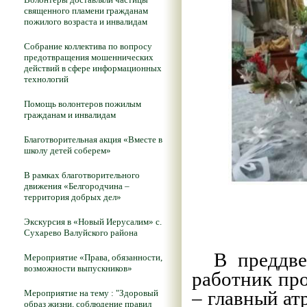
священного пламени гражданам
пожилого возраста и инвалидам
Собрание коллектива по вопросу
предотвращения мошеннических
действий в сфере информационных
технологий
Помощь волонтеров пожилым
гражданам и инвалидам
Благотворительная акция «Вместе в
школу детей соберем»
В рамках благотворительного
движения «Белгородчина –
территория добрых дел»
Экскурсия в «Новый Иерусалим» с.
Сухарево Валуйского района
В преддвер
Мероприятие «Права, обязанности,
возможности выпускников»
работник пр
– главный ат
Мероприятие на тему : "Здоровый
образ жизни, соблюдение правил