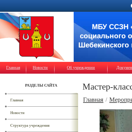
МБУ ССЗН 
социального 
Шебекинского 
Главная
Новости
Об учреждении
Докуме
Мастер-клас
РАЗДЕЛЫ САЙТА
Главная
/
Меропр
Главная
Новости
Структура учреждения