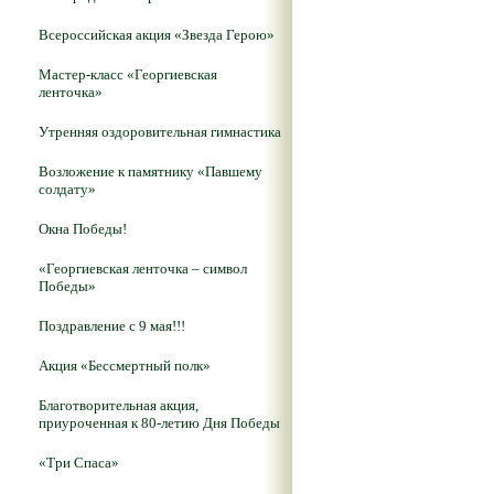
Всероссийская акция «Звезда Герою»
Мастер-класс «Георгиевская
ленточка»
Утренняя оздоровительная гимнастика
Возложение к памятнику «Павшему
солдату»
Окна Победы!
«Георгиевская ленточка – символ
Победы»
Поздравление с 9 мая!!!
Акция «Бессмертный полк»
Благотворительная акция,
приуроченная к 80-летию Дня Победы
«Три Спаса»