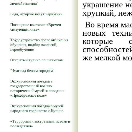
украшение не
личной гигиены"
хрупкий, неж
Беда, которую несут наркотики
Во время мас
Посещение выставки «Времен
связующая нить»
новых техни
которые с
Трудоустройство после окончания
обучения, подбор вакансий,
способносте
переобучение
же мелкой мо
Открытый турнир по шахматам
"Флаг над белым городом"
Экскурсионная поездка в
государственный военно-
исторический музей-заповедник
«Прохоровское поле»
Экскурсионная поездка в музей
народного творчества с.Купино
«Терроризм и экстремизм: истоки и
последствия»