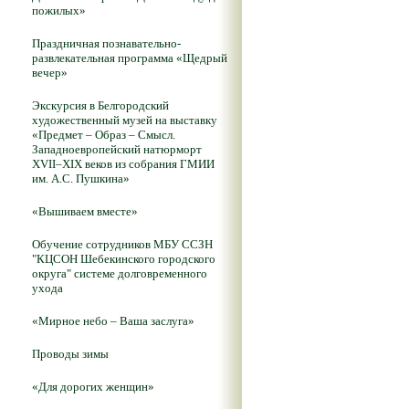
пожилых»
Праздничная познавательно-
развлекательная программа «Щедрый
вечер»
Экскурсия в Белгородский
художественный музей на выставку
«Предмет – Образ – Смысл.
Западноевропейский натюрморт
XVII–XIX веков из собрания ГМИИ
им. А.С. Пушкина»
«Вышиваем вместе»
Обучение сотрудников МБУ ССЗН
"КЦСОН Шебекинского городского
округа" системе долговременного
ухода
«Мирное небо – Ваша заслуга»
Проводы зимы
«Для дорогих женщин»