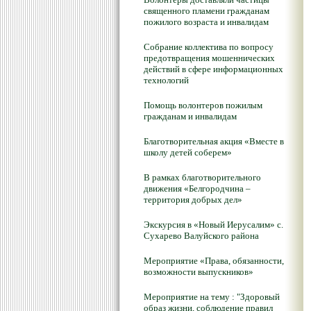
священного пламени гражданам
пожилого возраста и инвалидам
Собрание коллектива по вопросу
предотвращения мошеннических
действий в сфере информационных
технологий
Помощь волонтеров пожилым
гражданам и инвалидам
Благотворительная акция «Вместе в
школу детей соберем»
В рамках благотворительного
движения «Белгородчина –
территория добрых дел»
Экскурсия в «Новый Иерусалим» с.
Сухарево Валуйского района
Мероприятие «Права, обязанности,
возможности выпускников»
Мероприятие на тему : "Здоровый
образ жизни, соблюдение правил