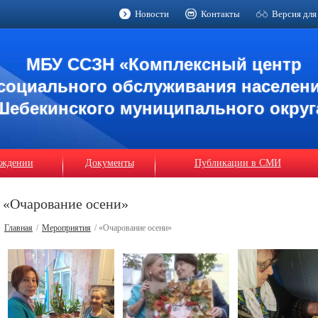
Новости
Контакты
Версия для
МБУ ССЗН «Комплексный центр
социального обслуживания населен
Шебекинского муниципального округ
еждении
Документы
Публикации в СМИ
«Очарование осени»
Главная
/
Мероприятия
/ «Очарование осени»