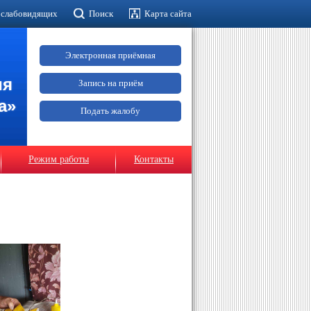
 слабовидящих
Поиск
Карта сайта
Электронная приёмная
ия
Запись на приём
а»
Подать жалобу
Режим работы
Контакты