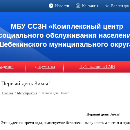
Новости
Контакты
Версия для
МБУ ССЗН «Комплексный центр
социального обслуживания населен
Шебекинского муниципального округ
еждении
Документы
Публикации в СМИ
Первый день Зимы!
Главная
/
Мероприятия
/ Первый день Зимы!
Первый день Зимы!
Это чудесное время года, знаменуемое белоснежным пушистым снегом и прия