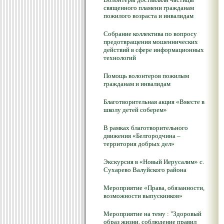
священного пламени гражданам
пожилого возраста и инвалидам
Собрание коллектива по вопросу
предотвращения мошеннических
действий в сфере информационных
технологий
Помощь волонтеров пожилым
гражданам и инвалидам
Благотворительная акция «Вместе в
школу детей соберем»
В рамках благотворительного
движения «Белгородчина –
территория добрых дел»
Экскурсия в «Новый Иерусалим» с.
Сухарево Валуйского района
Мероприятие «Права, обязанности,
возможности выпускников»
Мероприятие на тему : "Здоровый
образ жизни, соблюдение правил