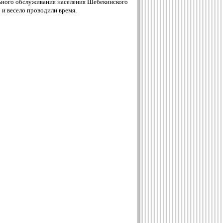
го обслуживания населения Шебекинского
 и весело проводили время.