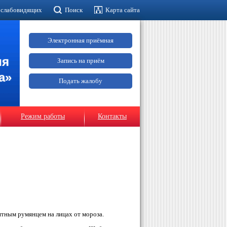
 слабовидящих
Поиск
Карта сайта
Электронная приёмная
ия
Запись на приём
а»
Подать жалобу
Режим работы
Контакты
тным румянцем на лицах от мороза.