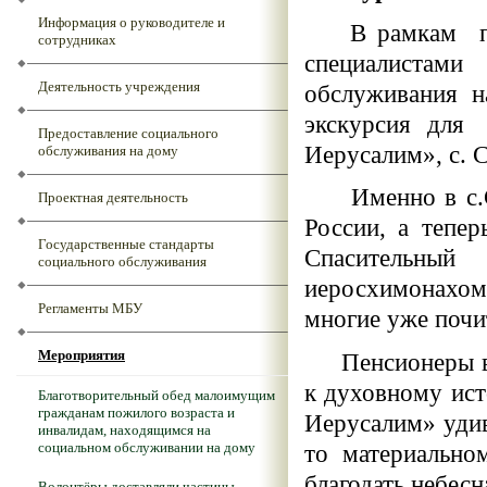
Информация о руководителе и
В рамкам про
сотрудниках
специалистам
Деятельность учреждения
обслуживания н
экскурсия для
Предоставление социального
Иерусалим», с. 
обслуживания на дому
Именно в с.Сух
Проектная деятельность
России, а тепе
Государственные стандарты
Спасительны
социального обслуживания
иеросхимонахо
Регламенты МБУ
многие уже почи
Мероприятия
Пенсионеры выр
к духовному ис
Благотворительный обед малоимущим
гражданам пожилого возраста и
Иерусалим» удив
инвалидам, находящимся на
социальном обслуживании на дому
то материально
благодать небесн
Волонтёры доставляли частицы