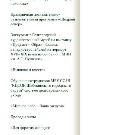
пожилых»
Праздничная познавательно-
развлекательная программа «Щедрый
вечер»
Экскурсия в Белгородский
художественный музей на выставку
«Предмет – Образ – Смысл.
Западноевропейский натюрморт
XVII–XIX веков из собрания ГМИИ
им. А.С. Пушкина»
«Вышиваем вместе»
Обучение сотрудников МБУ ССЗН
"КЦСОН Шебекинского городского
округа" системе долговременного
ухода
«Мирное небо – Ваша заслуга»
Проводы зимы
«Для дорогих женщин»