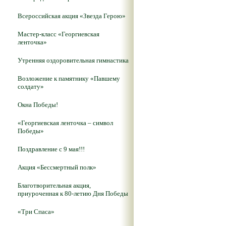
Всероссийская акция «Звезда Герою»
Мастер-класс «Георгиевская
ленточка»
Утренняя оздоровительная гимнастика
Возложение к памятнику «Павшему
солдату»
Окна Победы!
«Георгиевская ленточка – символ
Победы»
Поздравление с 9 мая!!!
Акция «Бессмертный полк»
Благотворительная акция,
приуроченная к 80-летию Дня Победы
«Три Спаса»