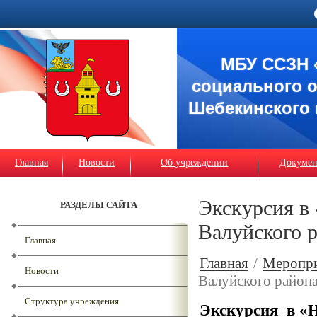
МБУ ССЗН 
социального 
Шебекинского 
Главная
Новости
Об учреждении
Докуме
Экскурсия в
РАЗДЕЛЫ САЙТА
Валуйского 
Главная
Главная
/
Меропр
Новости
Валуйского район
Структура учреждения
Экскурсия в «Н