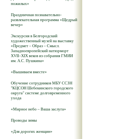
пожилых»
Праздничная познавательно-
развлекательная программа «Щедрый
вечер»
Экскурсия в Белгородский
художественный музей на выставку
«Предмет – Образ – Смысл.
Западноевропейский натюрморт
XVII–XIX веков из собрания ГМИИ
им. А.С. Пушкина»
«Вышиваем вместе»
Обучение сотрудников МБУ ССЗН
"КЦСОН Шебекинского городского
округа" системе долговременного
ухода
«Мирное небо – Ваша заслуга»
Проводы зимы
«Для дорогих женщин»