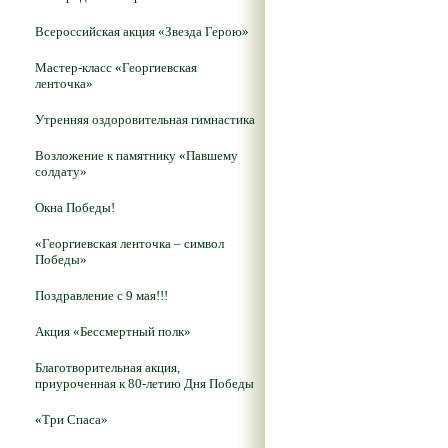
Всероссийская акция «Звезда Герою»
Мастер-класс «Георгиевская
ленточка»
Утренняя оздоровительная гимнастика
Возложение к памятнику «Павшему
солдату»
Окна Победы!
«Георгиевская ленточка – символ
Победы»
Поздравление с 9 мая!!!
Акция «Бессмертный полк»
Благотворительная акция,
приуроченная к 80-летию Дня Победы
«Три Спаса»