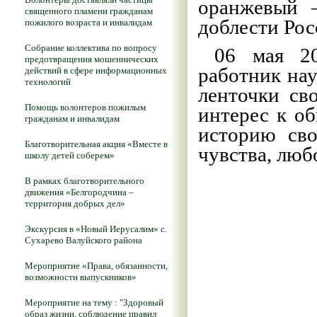
оранжевый 
священного пламени гражданам
доблести Рос
пожилого возраста и инвалидам
Собрание коллектива по вопросу
06 мая 202
предотвращения мошеннических
работник на
действий в сфере информационных
технологий
ленточки св
Помощь волонтеров пожилым
интерес к о
гражданам и инвалидам
историю сво
Благотворительная акция «Вместе в
чувства, люб
школу детей соберем»
В рамках благотворительного
движения «Белгородчина –
территория добрых дел»
Экскурсия в «Новый Иерусалим» с.
Сухарево Валуйского района
Мероприятие «Права, обязанности,
возможности выпускников»
Мероприятие на тему : "Здоровый
образ жизни, соблюдение правил