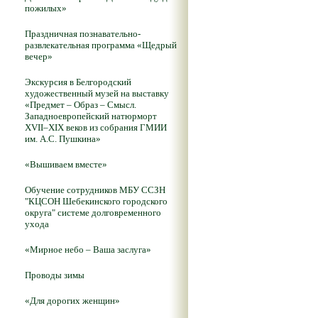
пожилых»
Праздничная познавательно-
развлекательная программа «Щедрый
вечер»
Экскурсия в Белгородский
художественный музей на выставку
«Предмет – Образ – Смысл.
Западноевропейский натюрморт
XVII–XIX веков из собрания ГМИИ
им. А.С. Пушкина»
«Вышиваем вместе»
Обучение сотрудников МБУ ССЗН
"КЦСОН Шебекинского городского
округа" системе долговременного
ухода
«Мирное небо – Ваша заслуга»
Проводы зимы
«Для дорогих женщин»