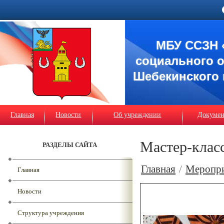
МБУ ССЗН 
социального 
Шебекинского 
Главная
Новости
Об учреждении
Докуме
Мастер-класс
РАЗДЕЛЫ САЙТА
Главная
/
Меропр
Главная
Новости
Структура учреждения