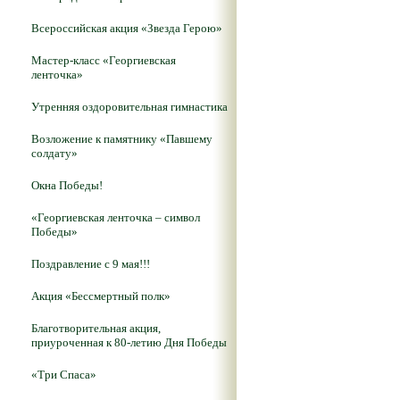
Всероссийская акция «Звезда Герою»
Мастер-класс «Георгиевская
ленточка»
Утренняя оздоровительная гимнастика
Возложение к памятнику «Павшему
солдату»
Окна Победы!
«Георгиевская ленточка – символ
Победы»
Поздравление с 9 мая!!!
Акция «Бессмертный полк»
Благотворительная акция,
приуроченная к 80-летию Дня Победы
«Три Спаса»