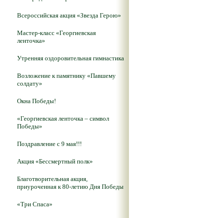
Всероссийская акция «Звезда Герою»
Мастер-класс «Георгиевская
ленточка»
Утренняя оздоровительная гимнастика
Возложение к памятнику «Павшему
солдату»
Окна Победы!
«Георгиевская ленточка – символ
Победы»
Поздравление с 9 мая!!!
Акция «Бессмертный полк»
Благотворительная акция,
приуроченная к 80-летию Дня Победы
«Три Спаса»