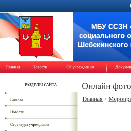
МБУ ССЗН 
социального 
Шебекинского 
Главная
Новости
Об учреждении
Докуме
Онлайн фот
РАЗДЕЛЫ САЙТА
Главная
/
Меропр
Главная
Новости
Структура учреждения