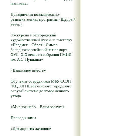
пожилых»
Праздничная познавательно-
развлекательная программа «Щедрый
вечер»
Экскурсия в Белгородский
художественный музей на выставку
«Предмет – Образ – Смысл.
Западноевропейский натюрморт
XVII–XIX веков из собрания ГМИИ
им. А.С. Пушкина»
«Вышиваем вместе»
Обучение сотрудников МБУ ССЗН
"КЦСОН Шебекинского городского
округа" системе долговременного
ухода
«Мирное небо – Ваша заслуга»
Проводы зимы
«Для дорогих женщин»