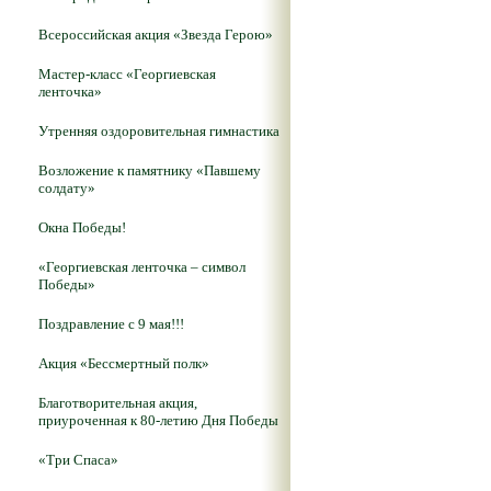
Всероссийская акция «Звезда Герою»
Мастер-класс «Георгиевская
ленточка»
Утренняя оздоровительная гимнастика
Возложение к памятнику «Павшему
солдату»
Окна Победы!
«Георгиевская ленточка – символ
Победы»
Поздравление с 9 мая!!!
Акция «Бессмертный полк»
Благотворительная акция,
приуроченная к 80-летию Дня Победы
«Три Спаса»