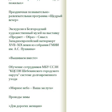
пожилых»
Праздничная познавательно-
развлекательная программа «Щедрый
вечер»
Экскурсия в Белгородский
художественный музей на выставку
«Предмет – Образ – Смысл.
Западноевропейский натюрморт
XVII–XIX веков из собрания ГМИИ
им. А.С. Пушкина»
«Вышиваем вместе»
Обучение сотрудников МБУ ССЗН
"КЦСОН Шебекинского городского
округа" системе долговременного
ухода
«Мирное небо – Ваша заслуга»
Проводы зимы
«Для дорогих женщин»