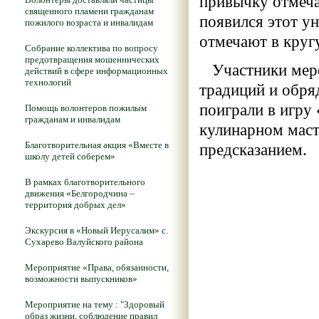
привычку отмеча
священного пламени гражданам
появился этот у
пожилого возраста и инвалидам
отмечают в круг
Собрание коллектива по вопросу
предотвращения мошеннических
Участники меро
действий в сфере информационных
технологий
традиций и обря
поиграли в игру 
Помощь волонтеров пожилым
гражданам и инвалидам
кулинарном маст
Благотворительная акция «Вместе в
предсказанием.
школу детей соберем»
В рамках благотворительного
движения «Белгородчина –
территория добрых дел»
Экскурсия в «Новый Иерусалим» с.
Сухарево Валуйского района
Мероприятие «Права, обязанности,
возможности выпускников»
Мероприятие на тему : "Здоровый
образ жизни, соблюдение правил