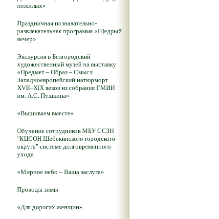
пожилых»
Праздничная познавательно-
развлекательная программа «Щедрый
вечер»
Экскурсия в Белгородский
художественный музей на выставку
«Предмет – Образ – Смысл.
Западноевропейский натюрморт
XVII–XIX веков из собрания ГМИИ
им. А.С. Пушкина»
«Вышиваем вместе»
Обучение сотрудников МБУ ССЗН
"КЦСОН Шебекинского городского
округа" системе долговременного
ухода
«Мирное небо – Ваша заслуга»
Проводы зимы
«Для дорогих женщин»