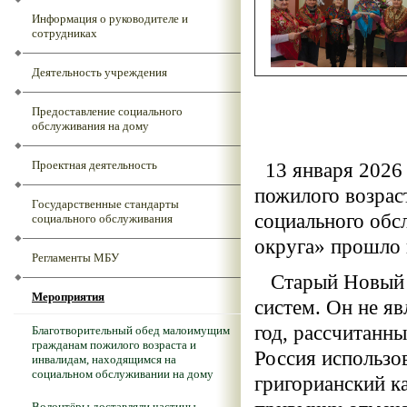
Информация о руководителе и
сотрудниках
Деятельность учреждения
Предоставление социального
обслуживания на дому
Проектная деятельность
13 января 2026 
пожилого возра
Государственные стандарты
социального обс
социального обслуживания
округа» прошло 
Регламенты МБУ
Старый Новый г
Мероприятия
систем. Он не я
год, рассчитанн
Благотворительный обед малоимущим
гражданам пожилого возраста и
Россия использо
инвалидам, находящимся на
социальном обслуживании на дому
григорианский к
Волонтёры доставляли частицы