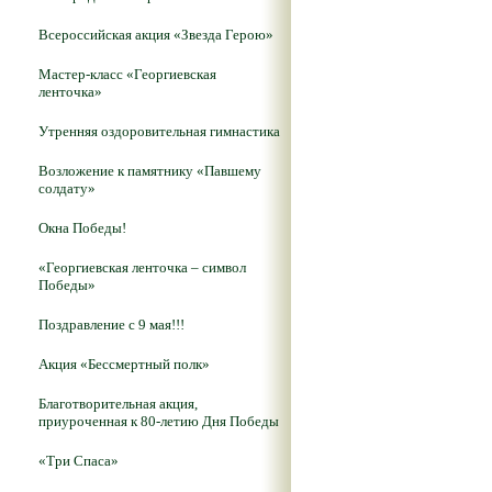
Всероссийская акция «Звезда Герою»
Мастер-класс «Георгиевская
ленточка»
Утренняя оздоровительная гимнастика
Возложение к памятнику «Павшему
солдату»
Окна Победы!
«Георгиевская ленточка – символ
Победы»
Поздравление с 9 мая!!!
Акция «Бессмертный полк»
Благотворительная акция,
приуроченная к 80-летию Дня Победы
«Три Спаса»