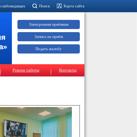
 слабовидящих
Поиск
Карта сайта
Электронная приёмная
ия
Запись на приём
а»
Подать жалобу
Режим работы
Контакты