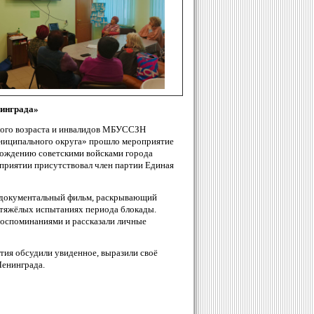
нинграда»
лого возраста и инвалидов МБУССЗН
ниципального округа» прошло мероприятие
бождению советскими войсками города
приятии присутствовал член партии Единая
 документальный фильм, раскрывающий
 тяжёлых испытаниях периода блокады.
воспоминаниями и рассказали личные
тия обсудили увиденное, выразили своё
Ленинграда.