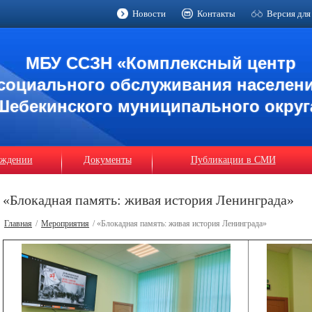
Новости
Контакты
Версия для
МБУ ССЗН «Комплексный центр
социального обслуживания населен
Шебекинского муниципального округ
еждении
Документы
Публикации в СМИ
«Блокадная память: живая история Ленинграда»
Главная
/
Мероприятия
/ «Блокадная память: живая история Ленинграда»