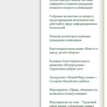
священного пламени гражданам
пожилого возраста и инвалидам
Собрание коллектива по вопросу
предотвращения мошеннических
действий в сфере информационных
технологий
Помощь волонтеров пожилым
гражданам и инвалидам
Благотворительная акция «Вместе в
школу детей соберем»
В рамках благотворительного
движения «Белгородчина –
территория добрых дел»
Экскурсия в «Новый Иерусалим» с.
Сухарево Валуйского района
Мероприятие «Права, обязанности,
возможности выпускников»
Мероприятие на тему : "Здоровый
образ жизни, соблюдение правил