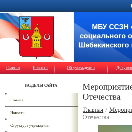
МБУ ССЗН 
социального 
Шебекинского 
Главная
Новости
Об учреждении
Докуме
Мероприятие
РАЗДЕЛЫ САЙТА
Отечества
Главная
Главная
/
Меропр
Новости
Отечества
Структура учреждения