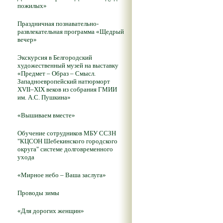
пожилых»
Праздничная познавательно-
развлекательная программа «Щедрый
вечер»
Экскурсия в Белгородский
художественный музей на выставку
«Предмет – Образ – Смысл.
Западноевропейский натюрморт
XVII–XIX веков из собрания ГМИИ
им. А.С. Пушкина»
«Вышиваем вместе»
Обучение сотрудников МБУ ССЗН
"КЦСОН Шебекинского городского
округа" системе долговременного
ухода
«Мирное небо – Ваша заслуга»
Проводы зимы
«Для дорогих женщин»