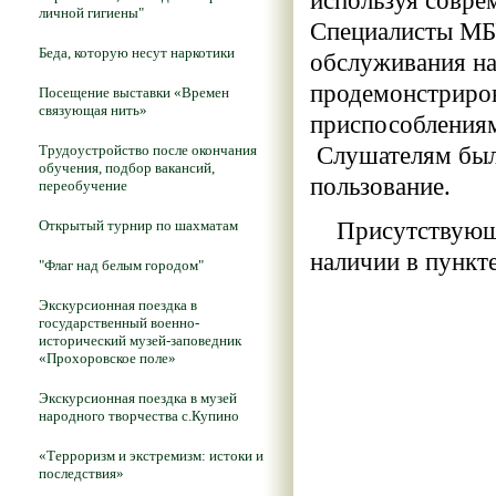
используя совре
личной гигиены"
Специалисты МБ
Беда, которую несут наркотики
обслуживания на
продемонстриров
Посещение выставки «Времен
связующая нить»
приспособления
Трудоустройство после окончания
Слушателям был 
обучения, подбор вакансий,
пользование.
переобучение
Открытый турнир по шахматам
Присутствующие
наличии в пункте
"Флаг над белым городом"
Экскурсионная поездка в
государственный военно-
исторический музей-заповедник
«Прохоровское поле»
Экскурсионная поездка в музей
народного творчества с.Купино
«Терроризм и экстремизм: истоки и
последствия»