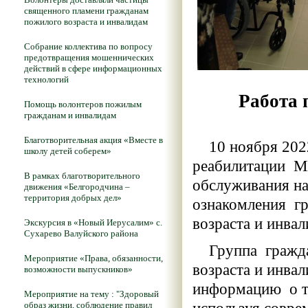
священного пламени гражданам
пожилого возраста и инвалидам
Собрание коллектива по вопросу
предотвращения мошеннических
действий в сфере информационных
технологий
Работа 
Помощь волонтеров пожилым
гражданам и инвалидам
Благотворительная акция «Вместе в
10 ноября 2022 
школу детей соберем»
реабилитации М
В рамках благотворительного
обслуживания на
движения «Белгородчина –
территория добрых дел»
ознакомления г
возраста и инвал
Экскурсия в «Новый Иерусалим» с.
Сухарево Валуйского района
Группа граждан
Мероприятие «Права, обязанности,
возраста и инва
возможности выпускников»
информацию о то
Мероприятие на тему : "Здоровый
образ жизни, соблюдение правил