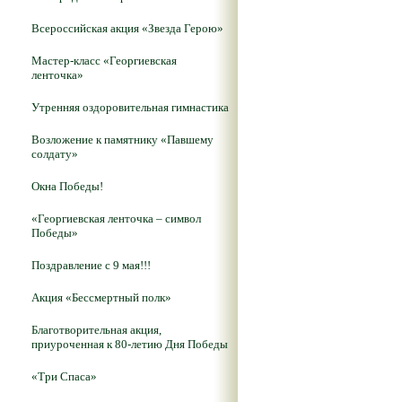
Всероссийская акция «Звезда Герою»
Мастер-класс «Георгиевская
ленточка»
Утренняя оздоровительная гимнастика
Возложение к памятнику «Павшему
солдату»
Окна Победы!
«Георгиевская ленточка – символ
Победы»
Поздравление с 9 мая!!!
Акция «Бессмертный полк»
Благотворительная акция,
приуроченная к 80-летию Дня Победы
«Три Спаса»