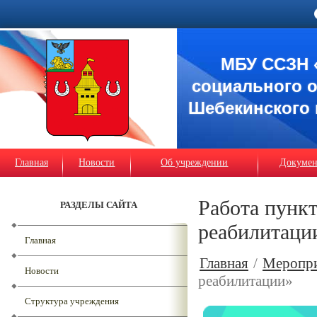
МБУ ССЗН 
социального 
Шебекинского 
Главная
Новости
Об учреждении
Докуме
Работа пункт
РАЗДЕЛЫ САЙТА
реабилитаци
Главная
Главная
/
Меропр
Новости
реабилитации»
Структура учреждения