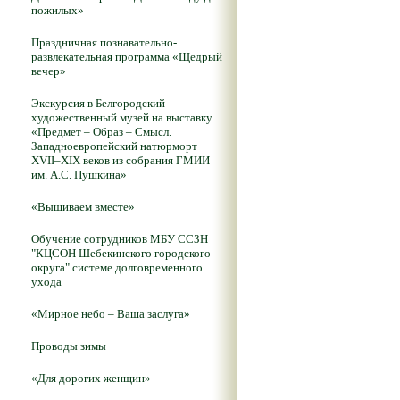
пожилых»
Праздничная познавательно-
развлекательная программа «Щедрый
вечер»
Экскурсия в Белгородский
художественный музей на выставку
«Предмет – Образ – Смысл.
Западноевропейский натюрморт
XVII–XIX веков из собрания ГМИИ
им. А.С. Пушкина»
«Вышиваем вместе»
Обучение сотрудников МБУ ССЗН
"КЦСОН Шебекинского городского
округа" системе долговременного
ухода
«Мирное небо – Ваша заслуга»
Проводы зимы
«Для дорогих женщин»