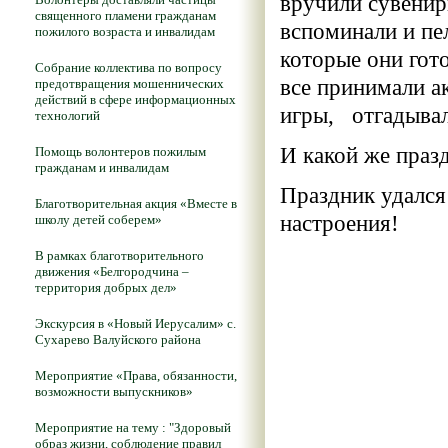
вручили сувенир
священного пламени гражданам
вспоминали и пе
пожилого возраста и инвалидам
которые они гото
Собрание коллектива по вопросу
все принимали а
предотвращения мошеннических
действий в сфере информационных
игры, отгадывал
технологий
И какой же праз
Помощь волонтеров пожилым
гражданам и инвалидам
Праздник удался
Благотворительная акция «Вместе в
настроения!
школу детей соберем»
В рамках благотворительного
движения «Белгородчина –
территория добрых дел»
Экскурсия в «Новый Иерусалим» с.
Сухарево Валуйского района
Мероприятие «Права, обязанности,
возможности выпускников»
Мероприятие на тему : "Здоровый
образ жизни, соблюдение правил