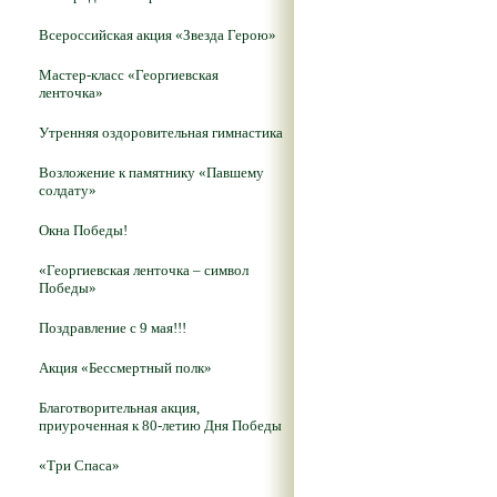
Всероссийская акция «Звезда Герою»
Мастер-класс «Георгиевская
ленточка»
Утренняя оздоровительная гимнастика
Возложение к памятнику «Павшему
солдату»
Окна Победы!
«Георгиевская ленточка – символ
Победы»
Поздравление с 9 мая!!!
Акция «Бессмертный полк»
Благотворительная акция,
приуроченная к 80-летию Дня Победы
«Три Спаса»