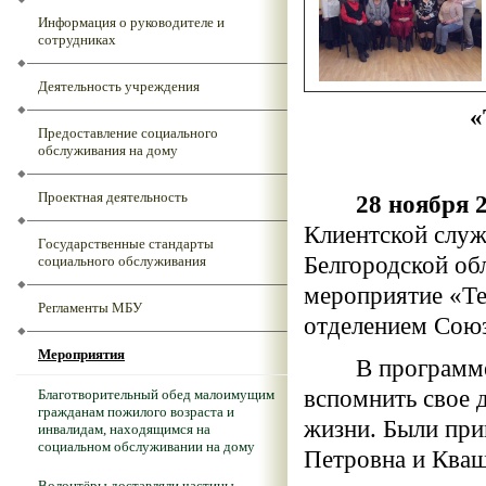
Информация о руководителе и
сотрудниках
Деятельность учреждения
Предоставление социального
обслуживания на дому
Проектная деятельность
28 ноября 20
Клиентской слу
Государственные стандарты
Белгородской об
социального обслуживания
мероприятие «Те
Регламенты МБУ
отделением Союз
Мероприятия
В программе, к
вспомнить свое д
Благотворительный обед малоимущим
гражданам пожилого возраста и
жизни. Были пр
инвалидам, находящимся на
социальном обслуживании на дому
Петровна и Кваш
Волонтёры доставляли частицы