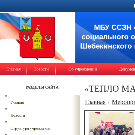
МБУ ССЗН 
социального 
Шебекинского 
Главная
Новости
Об учреждении
Докуме
«ТЕПЛО М
РАЗДЕЛЫ САЙТА
Главная
/
Меропр
Главная
Новости
Структура учреждения