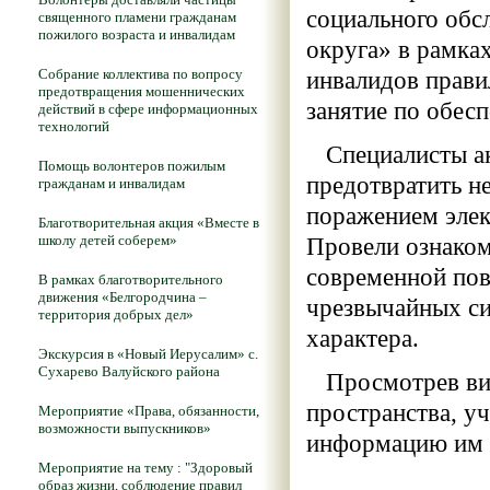
социального обс
священного пламени гражданам
пожилого возраста и инвалидам
округа» в рамка
Собрание коллектива по вопросу
инвалидов прави
предотвращения мошеннических
занятие по обес
действий в сфере информационных
технологий
Специалисты акц
Помощь волонтеров пожилым
предотвратить н
гражданам и инвалидам
поражением элек
Благотворительная акция «Вместе в
школу детей соберем»
Провели ознаком
современной пов
В рамках благотворительного
движения «Белгородчина –
чрезвычайных си
территория добрых дел»
характера.
Экскурсия в «Новый Иерусалим» с.
Сухарево Валуйского района
Просмотрев вид
пространства, у
Мероприятие «Права, обязанности,
возможности выпускников»
информацию им 
Мероприятие на тему : "Здоровый
образ жизни, соблюдение правил