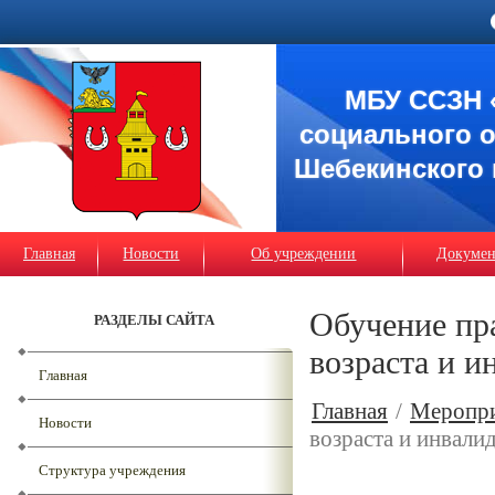
МБУ ССЗН 
социального 
Шебекинского 
Главная
Новости
Об учреждении
Докуме
Обучение пр
РАЗДЕЛЫ САЙТА
возраста и и
Главная
Главная
/
Меропр
Новости
возраста и инвалид
Структура учреждения