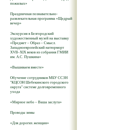
пожилых»
Праздничная познавательно-
развлекательная программа «Щедрый
вечер»
Экскурсия в Белгородский
художественный музей на выставку
«Предмет – Образ – Смысл.
Западноевропейский натюрморт
XVII–XIX веков из собрания ГМИИ
им. А.С. Пушкина»
«Вышиваем вместе»
Обучение сотрудников МБУ ССЗН
"КЦСОН Шебекинского городского
округа" системе долговременного
ухода
«Мирное небо – Ваша заслуга»
Проводы зимы
«Для дорогих женщин»