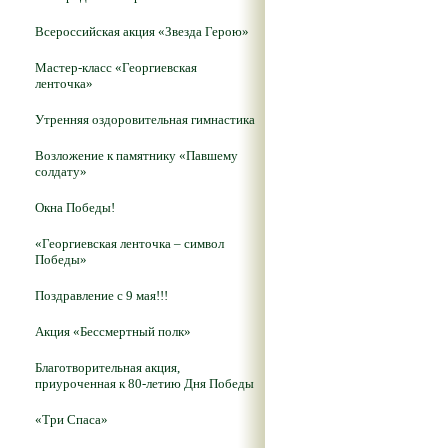
Всероссийская акция «Звезда Герою»
Мастер-класс «Георгиевская
ленточка»
Утренняя оздоровительная гимнастика
Возложение к памятнику «Павшему
солдату»
Окна Победы!
«Георгиевская ленточка – символ
Победы»
Поздравление с 9 мая!!!
Акция «Бессмертный полк»
Благотворительная акция,
приуроченная к 80-летию Дня Победы
«Три Спаса»