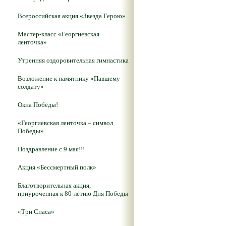
Всероссийская акция «Звезда Герою»
Мастер-класс «Георгиевская
ленточка»
Утренняя оздоровительная гимнастика
Возложение к памятнику «Павшему
солдату»
Окна Победы!
«Георгиевская ленточка – символ
Победы»
Поздравление с 9 мая!!!
Акция «Бессмертный полк»
Благотворительная акция,
приуроченная к 80-летию Дня Победы
«Три Спаса»