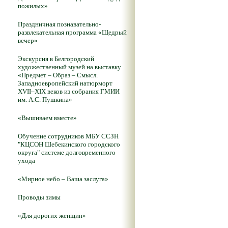
пожилых»
Праздничная познавательно-
развлекательная программа «Щедрый
вечер»
Экскурсия в Белгородский
художественный музей на выставку
«Предмет – Образ – Смысл.
Западноевропейский натюрморт
XVII–XIX веков из собрания ГМИИ
им. А.С. Пушкина»
«Вышиваем вместе»
Обучение сотрудников МБУ ССЗН
"КЦСОН Шебекинского городского
округа" системе долговременного
ухода
«Мирное небо – Ваша заслуга»
Проводы зимы
«Для дорогих женщин»