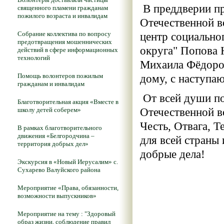
В преддверии п
священного пламени гражданам
пожилого возраста и инвалидам
Отечественной 
Собрание коллектива по вопросу
центр социально
предотвращения мошеннических
округа" Попова 
действий в сфере информационных
технологий
Михаила Фёдоров
Помощь волонтеров пожилым
дому, с наступа
гражданам и инвалидам
От всей души по
Благотворительная акция «Вместе в
школу детей соберем»
Отечественной в
Честь, Отвага, 
В рамках благотворительного
движения «Белгородчина –
для всей страны 
территория добрых дел»
добрые дела!
Экскурсия в «Новый Иерусалим» с.
Сухарево Валуйского района
Мероприятие «Права, обязанности,
возможности выпускников»
Мероприятие на тему : "Здоровый
образ жизни, соблюдение правил