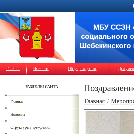
МБУ ССЗН 
социального 
Шебекинского 
Главная
Новости
Об учреждении
Докуме
Поздравлени
РАЗДЕЛЫ САЙТА
Главная
/
Меропр
Главная
Новости
Структура учреждения