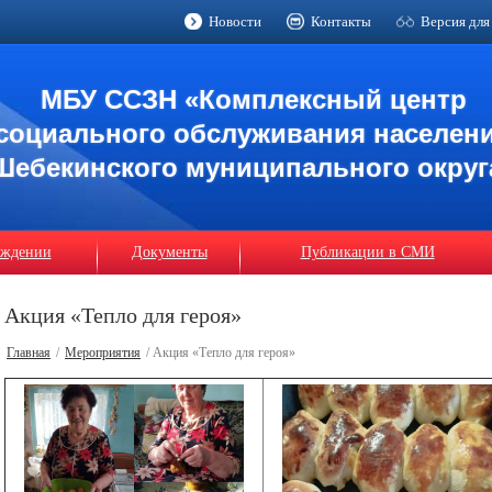
Новости
Контакты
Версия для
МБУ ССЗН «Комплексный центр
социального обслуживания населен
Шебекинского муниципального округ
еждении
Документы
Публикации в СМИ
Акция «Тепло для героя»
Главная
/
Мероприятия
/ Акция «Тепло для героя»