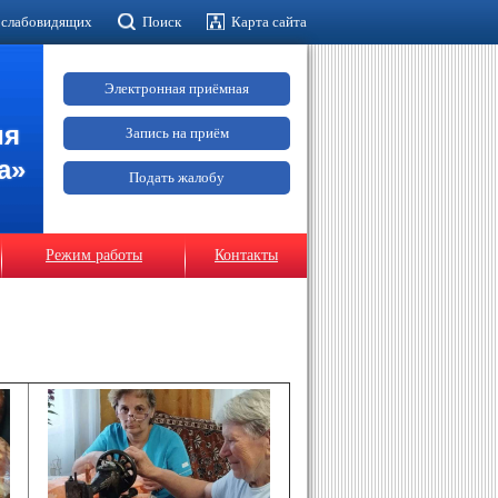
 слабовидящих
Поиск
Карта сайта
Электронная приёмная
ия
Запись на приём
а»
Подать жалобу
Режим работы
Контакты