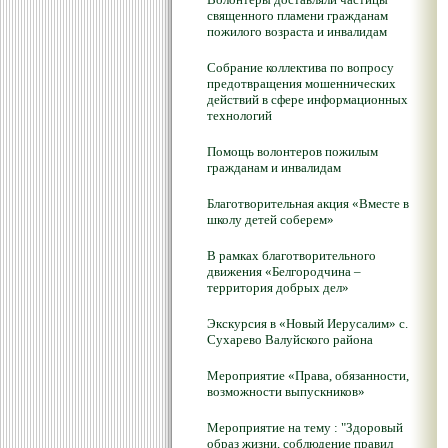
священного пламени гражданам
пожилого возраста и инвалидам
Собрание коллектива по вопросу
предотвращения мошеннических
действий в сфере информационных
технологий
Помощь волонтеров пожилым
гражданам и инвалидам
Благотворительная акция «Вместе в
школу детей соберем»
В рамках благотворительного
движения «Белгородчина –
территория добрых дел»
Экскурсия в «Новый Иерусалим» с.
Сухарево Валуйского района
Мероприятие «Права, обязанности,
возможности выпускников»
Мероприятие на тему : "Здоровый
образ жизни, соблюдение правил