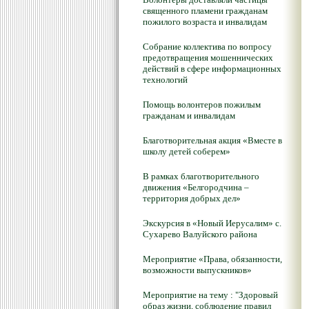
священного пламени гражданам
пожилого возраста и инвалидам
Собрание коллектива по вопросу
предотвращения мошеннических
действий в сфере информационных
технологий
Помощь волонтеров пожилым
гражданам и инвалидам
Благотворительная акция «Вместе в
школу детей соберем»
В рамках благотворительного
движения «Белгородчина –
территория добрых дел»
Экскурсия в «Новый Иерусалим» с.
Сухарево Валуйского района
Мероприятие «Права, обязанности,
возможности выпускников»
Мероприятие на тему : "Здоровый
образ жизни, соблюдение правил