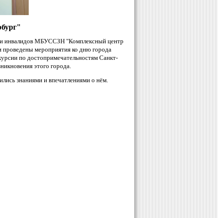
рбург"
та и инвалидов МБУССЗН "Комплексный центр
и проведены мероприятия ко дню города
скурсии по достопримечательностям Санкт-
никновения этого города.
лись знаниями и впечатлениями о нём.