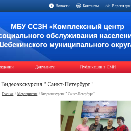
Новости
Контакты
Версия для
МБУ ССЗН «Комплексный центр
социального обслуживания населен
Шебекинского муниципального округ
еждении
Документы
Публикации в СМИ
Видеоэкскурсия " Санкт-Петербург"
Главная
/
Мероприятия
/ Видеоэкскурсия " Санкт-Петербург"