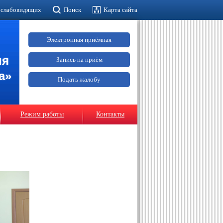
 слабовидящих
Поиск
Карта сайта
Электронная приёмная
ия
Запись на приём
а»
Подать жалобу
Режим работы
Контакты