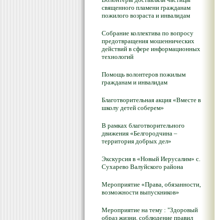
священного пламени гражданам
пожилого возраста и инвалидам
Собрание коллектива по вопросу
предотвращения мошеннических
действий в сфере информационных
технологий
Помощь волонтеров пожилым
гражданам и инвалидам
Благотворительная акция «Вместе в
школу детей соберем»
В рамках благотворительного
движения «Белгородчина –
территория добрых дел»
Экскурсия в «Новый Иерусалим» с.
Сухарево Валуйского района
Мероприятие «Права, обязанности,
возможности выпускников»
Мероприятие на тему : "Здоровый
образ жизни, соблюдение правил