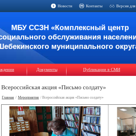
Новости
Контакты
Версия для
МБУ ССЗН «Комплексный центр
социального обслуживания населен
Шебекинского муниципального округ
еждении
Документы
Публикации в СМИ
Всероссийская акция «Письмо солдату»
Главная
/
Мероприятия
/ Всероссийская акция «Письмо солдату»