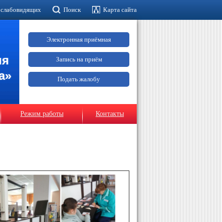
 слабовидящих
Поиск
Карта сайта
Электронная приёмная
ия
Запись на приём
а»
Подать жалобу
Режим работы
Контакты