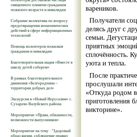
священного пламени гражданам
вареников.
пожилого возраста и инвалидам
Получатели соци
Собрание коллектива по вопросу
предотвращения мошеннических
делясь друг с д
действий в сфере информационных
технологий
семьи. Дегустац
приятных эмоций
Помощь волонтеров пожилым
гражданам и инвалидам
сплочённость. К
уюта и тепла.
Благотворительная акция «Вместе в
школу детей соберем»
После практичес
В рамках благотворительного
прослушали инте
движения «Белгородчина –
территория добрых дел»
«Откуда родом в
Экскурсия в «Новый Иерусалим» с.
приготовления б
Сухарево Валуйского района
викторине».
Мероприятие «Права, обязанности,
возможности выпускников»
Мероприятие на тему : "Здоровый
образ жизни, соблюдение правил