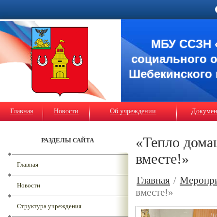
МБУ ССЗН 
социального 
Шебекинского 
Главная
Новости
Об учреждении
Докуме
«Тепло дома
РАЗДЕЛЫ САЙТА
вместе!»
Главная
Главная
/
Меропр
Новости
вместе!»
Структура учреждения