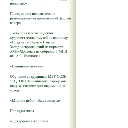
пожилых»
Праздничная познавательно-
развлекательная программа «Щедрый
вечер»
Экскурсия в Белгородский
художественный музей на выставку
«Предмет – Образ – Смысл.
Западноевропейский натюрморт
XVII–XIX веков из собрания ГМИИ
им. А.С. Пушкина»
«Вышиваем вместе»
Обучение сотрудников МБУ ССЗН
"КЦСОН Шебекинского городского
округа" системе долговременного
ухода
«Мирное небо – Ваша заслуга»
Проводы зимы
«Для дорогих женщин»