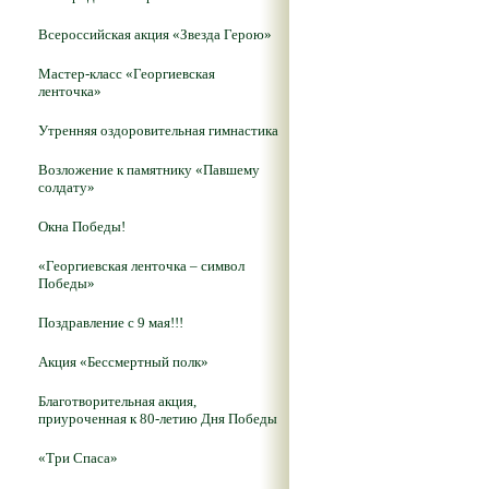
Всероссийская акция «Звезда Герою»
Мастер-класс «Георгиевская
ленточка»
Утренняя оздоровительная гимнастика
Возложение к памятнику «Павшему
солдату»
Окна Победы!
«Георгиевская ленточка – символ
Победы»
Поздравление с 9 мая!!!
Акция «Бессмертный полк»
Благотворительная акция,
приуроченная к 80-летию Дня Победы
«Три Спаса»