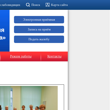
 слабовидящих
Поиск
Карта сайта
Электронная приёмная
ия
Запись на приём
а»
Подать жалобу
Режим работы
Контакты