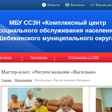
Новости
Контакты
Версия для
МБУ ССЗН «Комплексный центр
социального обслуживания населен
Шебекинского муниципального округ
еждении
Документы
Публикации в СМИ
Мастер-класс «Рисуем мазками «Васильки»
Главная
/
Мероприятия
/ Мастер-класс «Рисуем мазками «Васильки»