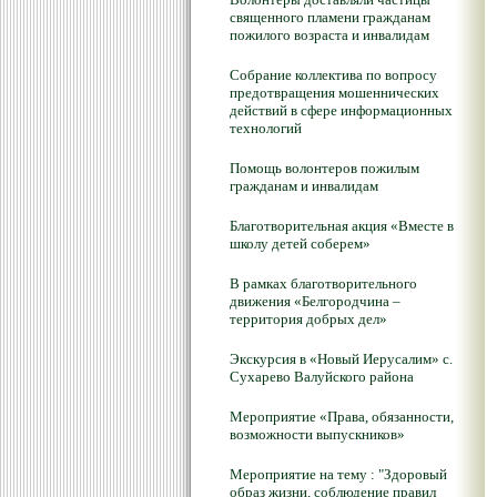
священного пламени гражданам
пожилого возраста и инвалидам
Собрание коллектива по вопросу
предотвращения мошеннических
действий в сфере информационных
технологий
Помощь волонтеров пожилым
гражданам и инвалидам
Благотворительная акция «Вместе в
школу детей соберем»
В рамках благотворительного
движения «Белгородчина –
территория добрых дел»
Экскурсия в «Новый Иерусалим» с.
Сухарево Валуйского района
Мероприятие «Права, обязанности,
возможности выпускников»
Мероприятие на тему : "Здоровый
образ жизни, соблюдение правил