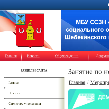
МБУ ССЗН 
социального 
Шебекинского 
Главная
Новости
Об учреждении
Докуме
Занятие по н
РАЗДЕЛЫ САЙТА
Главная
/
Меропр
Главная
Новости
Структура учреждения