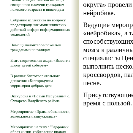
округа» провели
священного пламени гражданам
пожилого возраста и инвалидам
нейробике.
Собрание коллектива по вопросу
Ведущие меропри
предотвращения мошеннических
действий в сфере информационных
«нейробика», а 
технологий
способствующих
Помощь волонтеров пожилым
мозга к различн
гражданам и инвалидам
специалисты Цен
Благотворительная акция «Вместе в
выполнить неско
школу детей соберем»
кроссвордов, па
В рамках благотворительного
движения «Белгородчина –
песне.
территория добрых дел»
Присутствующие 
Экскурсия в «Новый Иерусалим» с.
Сухарево Валуйского района
время с пользой.
Мероприятие «Права, обязанности,
возможности выпускников»
Мероприятие на тему : "Здоровый
образ жизни, соблюдение правил