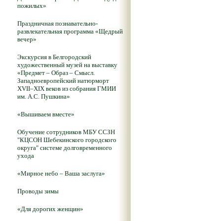
пожилых»
Праздничная познавательно-
развлекательная программа «Щедрый
вечер»
Экскурсия в Белгородский
художественный музей на выставку
«Предмет – Образ – Смысл.
Западноевропейский натюрморт
XVII–XIX веков из собрания ГМИИ
им. А.С. Пушкина»
«Вышиваем вместе»
Обучение сотрудников МБУ ССЗН
"КЦСОН Шебекинского городского
округа" системе долговременного
ухода
«Мирное небо – Ваша заслуга»
Проводы зимы
«Для дорогих женщин»