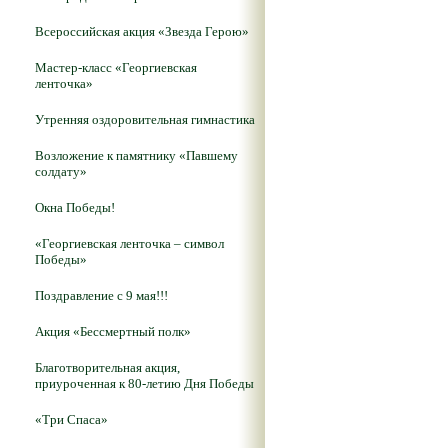
Всероссийская акция «Звезда Герою»
Мастер-класс «Георгиевская
ленточка»
Утренняя оздоровительная гимнастика
Возложение к памятнику «Павшему
солдату»
Окна Победы!
«Георгиевская ленточка – символ
Победы»
Поздравление с 9 мая!!!
Акция «Бессмертный полк»
Благотворительная акция,
приуроченная к 80-летию Дня Победы
«Три Спаса»