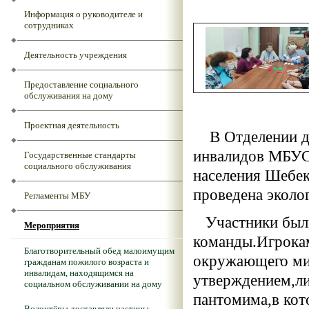
Информация о руководителе и
сотрудниках
Деятельность учреждения
Предоставление социального
обслуживания на дому
Проектная деятельность
В Отделении дн
инвалидов МБУС
Государственные стандарты
социального обслуживания
населения Шебеки
проведена эколог
Регламенты МБУ
Участники были 
Мероприятия
команды.Игрокам
Благотворительный обед малоимущим
окружающего мир
гражданам пожилого возраста и
инвалидам, находящимся на
утверждением,либ
социальном обслуживании на дому
пантомима,в кот
Волонтёры доставляли частицы