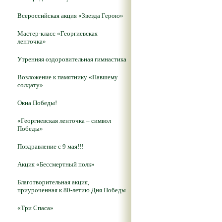
Всероссийская акция «Звезда Герою»
Мастер-класс «Георгиевская
ленточка»
Утренняя оздоровительная гимнастика
Возложение к памятнику «Павшему
солдату»
Окна Победы!
«Георгиевская ленточка – символ
Победы»
Поздравление с 9 мая!!!
Акция «Бессмертный полк»
Благотворительная акция,
приуроченная к 80-летию Дня Победы
«Три Спаса»