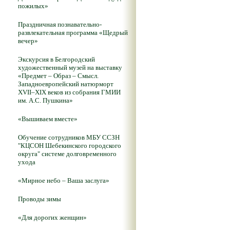
пожилых»
Праздничная познавательно-
развлекательная программа «Щедрый
вечер»
Экскурсия в Белгородский
художественный музей на выставку
«Предмет – Образ – Смысл.
Западноевропейский натюрморт
XVII–XIX веков из собрания ГМИИ
им. А.С. Пушкина»
«Вышиваем вместе»
Обучение сотрудников МБУ ССЗН
"КЦСОН Шебекинского городского
округа" системе долговременного
ухода
«Мирное небо – Ваша заслуга»
Проводы зимы
«Для дорогих женщин»