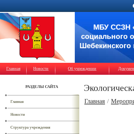
МБУ ССЗН 
социального 
Шебекинского 
Главная
Новости
Об учреждении
Докуме
Экологическ
РАЗДЕЛЫ САЙТА
Главная
/
Меропр
Главная
Новости
Структура учреждения