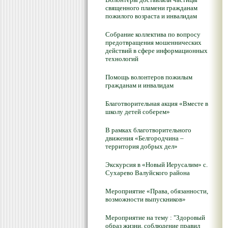
священного пламени гражданам
пожилого возраста и инвалидам
Собрание коллектива по вопросу
предотвращения мошеннических
действий в сфере информационных
технологий
Помощь волонтеров пожилым
гражданам и инвалидам
Благотворительная акция «Вместе в
школу детей соберем»
В рамках благотворительного
движения «Белгородчина –
территория добрых дел»
Экскурсия в «Новый Иерусалим» с.
Сухарево Валуйского района
Мероприятие «Права, обязанности,
возможности выпускников»
Мероприятие на тему : "Здоровый
образ жизни, соблюдение правил