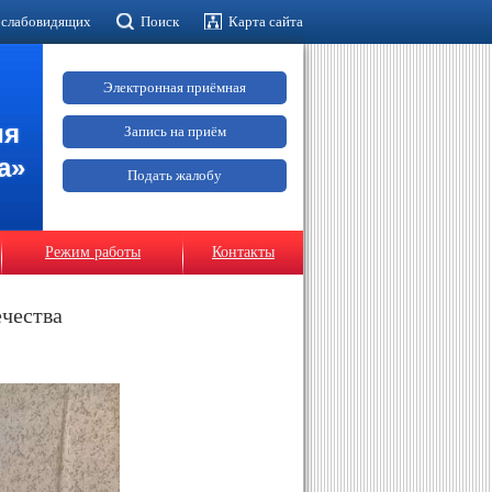
 слабовидящих
Поиск
Карта сайта
Электронная приёмная
ия
Запись на приём
а»
Подать жалобу
Режим работы
Контакты
чества