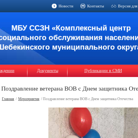
Новости
Контакты
Версия для
МБУ ССЗН «Комплексный центр
социального обслуживания населен
Шебекинского муниципального округ
еждении
Документы
Публикации в СМИ
Поздравление ветерана ВОВ с Днем защитника Оте
Главная
/
Мероприятия
/ Поздравление ветерана ВОВ с Днем защитника Отечества