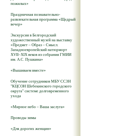
пожилых»
Праздничная познавательно-
развлекательная программа «Щедрый
вечер»
Экскурсия в Белгородский
художественный музей на выставку
«Предмет – Образ – Смысл.
Западноевропейский натюрморт
XVII–XIX веков из собрания ГМИИ
им. А.С. Пушкина»
«Вышиваем вместе»
Обучение сотрудников МБУ ССЗН
"КЦСОН Шебекинского городского
округа" системе долговременного
ухода
«Мирное небо – Ваша заслуга»
Проводы зимы
«Для дорогих женщин»