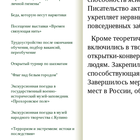
личной гигиены"
Писательство ак
Беда, которую несут наркотики
укрепляет нервны
повседневных за
Посещение выставки «Времен
связующая нить»
Кроме теоретиче
Трудоустройство после окончания
включились в тв
обучения, подбор вакансий,
переобучение
открытки-конвер
людям. Закрепил
Открытый турнир по шахматам
способствующая
"Флаг над белым городом"
Завершилось ме
Экскурсионная поездка в
мест в России, 
государственный военно-
исторический музей-заповедник
«Прохоровское поле»
Экскурсионная поездка в музей
народного творчества с.Купино
«Терроризм и экстремизм: истоки и
последствия»