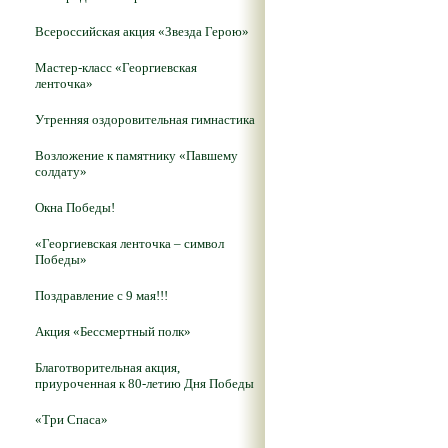
Всероссийская акция «Звезда Герою»
Мастер-класс «Георгиевская
ленточка»
Утренняя оздоровительная гимнастика
Возложение к памятнику «Павшему
солдату»
Окна Победы!
«Георгиевская ленточка – символ
Победы»
Поздравление с 9 мая!!!
Акция «Бессмертный полк»
Благотворительная акция,
приуроченная к 80-летию Дня Победы
«Три Спаса»