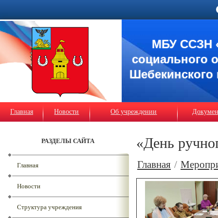
МБУ ССЗН 
социального 
Шебекинского 
Главная
Новости
Об учреждении
Докуме
«День ручно
РАЗДЕЛЫ САЙТА
Главная
/
Меропр
Главная
Новости
Структура учреждения