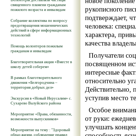
новое поколение
священного пламени гражданам
рукописного пис
пожилого возраста и инвалидам
подтверждает, ч
Собрание коллектива по вопросу
человека: специ
предотвращения мошеннических
действий в сфере информационных
характера, прив
технологий
качества владель
Помощь волонтеров пожилым
гражданам и инвалидам
Получатели соци
Благотворительная акция «Вместе в
посвященном ист
школу детей соберем»
интересные факт
В рамках благотворительного
относительно уг
движения «Белгородчина –
территория добрых дел»
Действительно, 
уступив место т
Экскурсия в «Новый Иерусалим» с.
Сухарево Валуйского района
Особое внимание
Мероприятие «Права, обязанности,
от руки: ежеднев
возможности выпускников»
улучшать концен
Мероприятие на тему : "Здоровый
способность ясн
образ жизни, соблюдение правил