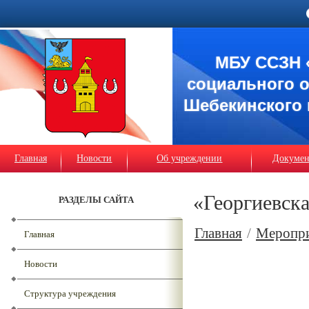
МБУ ССЗН 
социального 
Шебекинского 
Главная
Новости
Об учреждении
Докуме
«Георгиевск
РАЗДЕЛЫ САЙТА
Главная
/
Меропр
Главная
Новости
Структура учреждения