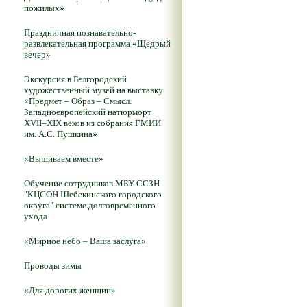
пожилых»
Праздничная познавательно-
развлекательная программа «Щедрый
вечер»
Экскурсия в Белгородский
художественный музей на выставку
«Предмет – Образ – Смысл.
Западноевропейский натюрморт
XVII–XIX веков из собрания ГМИИ
им. А.С. Пушкина»
«Вышиваем вместе»
Обучение сотрудников МБУ ССЗН
"КЦСОН Шебекинского городского
округа" системе долговременного
ухода
«Мирное небо – Ваша заслуга»
Проводы зимы
«Для дорогих женщин»