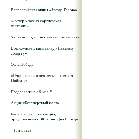
Всероссийская акция «Звезда Герою»
Мастер-класс «Георгиевская
ленточка»
Утренняя оздоровительная гимнастика
Возложение к памятнику «Павшему
солдату»
Окна Победы!
«Георгиевская ленточка – символ
Победы»
Поздравление с 9 мая!!!
Акция «Бессмертный полк»
Благотворительная акция,
приуроченная к 80-летию Дня Победы
«Три Спаса»