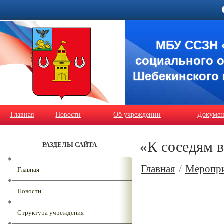
МБУ ССЗН 
социального 
Шебекинского 
Главная
Новости
Об учреждении
Докуме
«К соседям в
РАЗДЕЛЫ САЙТА
Главная
/
Меропр
Главная
Новости
Структура учреждения