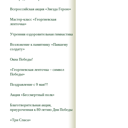
Всероссийская акция «Звезда Герою»
Мастер-класс «Георгиевская
ленточка»
Утренняя оздоровительная гимнастика
Возложение к памятнику «Павшему
солдату»
Окна Победы!
«Георгиевская ленточка – символ
Победы»
Поздравление с 9 мая!!!
Акция «Бессмертный полк»
Благотворительная акция,
приуроченная к 80-летию Дня Победы
«Три Спаса»