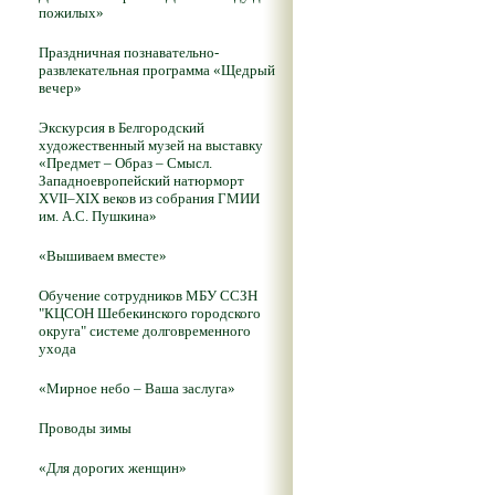
пожилых»
Праздничная познавательно-
развлекательная программа «Щедрый
вечер»
Экскурсия в Белгородский
художественный музей на выставку
«Предмет – Образ – Смысл.
Западноевропейский натюрморт
XVII–XIX веков из собрания ГМИИ
им. А.С. Пушкина»
«Вышиваем вместе»
Обучение сотрудников МБУ ССЗН
"КЦСОН Шебекинского городского
округа" системе долговременного
ухода
«Мирное небо – Ваша заслуга»
Проводы зимы
«Для дорогих женщин»