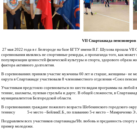
VII
Спартакиада пенсионеров
27 мая 2022 года в г. Белгороде на базе БГТУ имени В.Г. Шухова прошла VII
соревнования являлись не спортивные рекорды, а пропаганда того, как может
популяризация ценностей физической культуры и спорта, здорового образа ж
фактора активного долголетия.
В соревнованиях приняли участие мужчины 60 лет и старше, женщины– не мо
округа в Спартакиаде участвовали 8 членовместного отделения «Союз пенси
Участникам предстояло соревноваться по шести видам программы на любой вк
теннис, шахматы, пулевая стрельба и дартс. В общей сложности, в Спартакиа
муниципалитетов Белгородской области.
В соревнованиях граждане пожилого возраста Шебекинского городского окру
теннису 5-е место –БейликЕ.Б., по плаванию 5-е место – Мамриченко Э.
Поздравляем всех участников спартакиады!Их любовь и преданность спорту
пример молодежи.