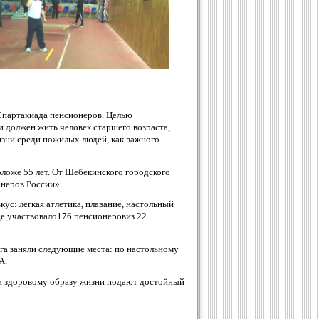
 Спартакиада пенсионеров. Целью
 и должен жить человек старшего возраста,
изни среди пожилых людей, как важного
ложе 55 лет. От Шебекинского городского
онеров России».
ус: легкая атлетика, плавание, настольный
де участвовало176 пенсионеровиз 22
га заняли следующие места: по настольному
А.
 и здоровому образу жизни подают достойный