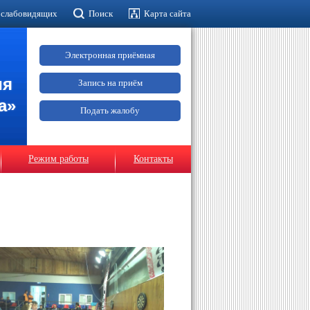
 слабовидящих
Поиск
Карта сайта
Электронная приёмная
ия
Запись на приём
а»
Подать жалобу
Режим работы
Контакты