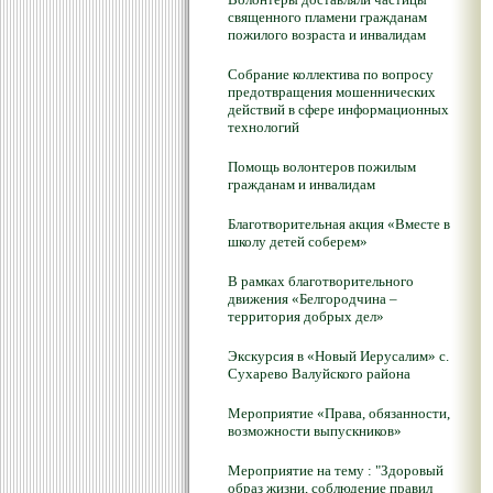
священного пламени гражданам
пожилого возраста и инвалидам
Собрание коллектива по вопросу
предотвращения мошеннических
действий в сфере информационных
технологий
Помощь волонтеров пожилым
гражданам и инвалидам
Благотворительная акция «Вместе в
школу детей соберем»
В рамках благотворительного
движения «Белгородчина –
территория добрых дел»
Экскурсия в «Новый Иерусалим» с.
Сухарево Валуйского района
Мероприятие «Права, обязанности,
возможности выпускников»
Мероприятие на тему : "Здоровый
образ жизни, соблюдение правил