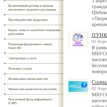
3 апре
гражд
Коллективный договор и правила
внутреннего трудового распорядка
Шебеки
«Творч
Противодействие коррупции
крепов
Кодекс этики и служебного поведения
работников
ПУНК
02 Апре
Реализация федерального закона
В рамк
№442-ФЗ
МБУССЗ
Электронные услуги
населе
беспла
Полезные ссылки
новоро
Независимая оценка качества
Социа
02 Апре
Финансовая грамотность населения
МБУССЗ
Пенсионный фонд информирует
населе
(СФР)
набор 