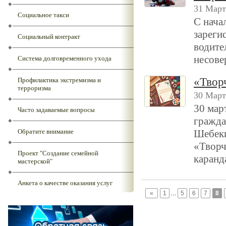
31 Март
Социальное такси
С нача
зареги
Социальный контракт
водите
несове
Система долговременного ухода
«Твор
Профилактика экстремизма и
терроризма
30 Март
30 мар
Часто задаваемые вопросы
гражд
Обратите внимание
Шебеки
«Творч
Проект "Создание семейной
каран
мастерской"
Анкета о качестве оказания услуг
«
1
…
5
6
7
8