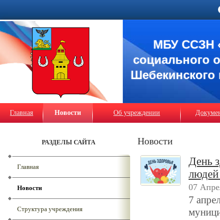
МБУ ССЗН 
социального 
Шебекинского 
Главная
Новости
Об учреждении
Докуме
Новости
РАЗДЕЛЫ САЙТА
День 
Главная
людей
07 Апре
Новости
7 апре
Структура учреждения
муници