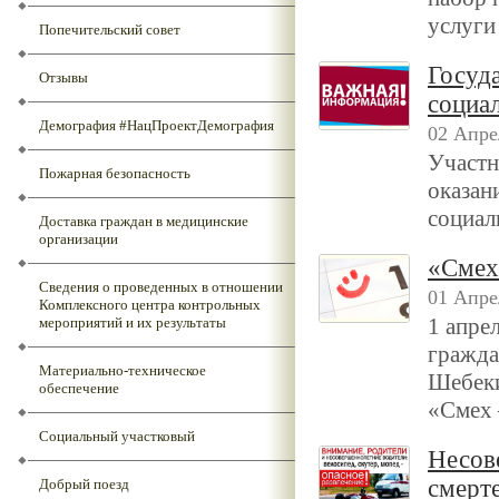
услуги
Попечительский совет
Госуд
Отзывы
социал
Демография #НацПроектДемография
02 Апре
Участн
Пожарная безопасность
оказан
социал
Доставка граждан в медицинские
организации
«Смех
Сведения о проведенных в отношении
01 Апре
Комплексного центра контрольных
1 апре
мероприятий и их результаты
гражд
Материально-техническое
Шебеки
обеспечение
«Смех 
Социальный участковый
Несов
смерт
Добрый поезд