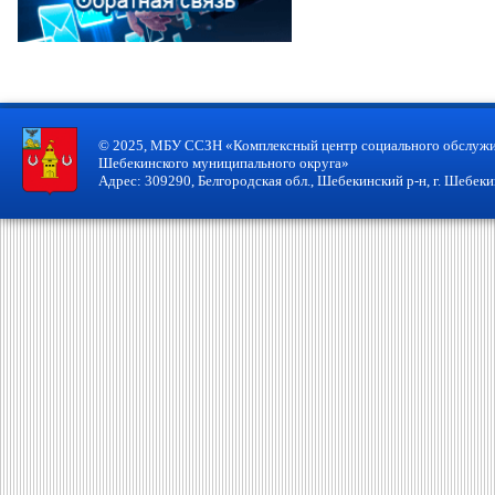
© 2025, МБУ ССЗН «Комплексный центр социального обслужи
Шебекинского муниципального округа»
Адрес: 309290, Белгородская обл., Шебекинский р-н, г. Шебекин