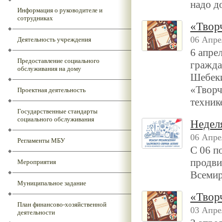
надо д
Информация о руководителе и
сотрудниках
«Твор
06 Апре
Деятельность учреждения
6 апре
Предоставление социального
гражд
обслуживания на дому
Шебеки
«Творч
Проектная деятельность
техник
Государственные стандарты
социального обслуживания
Недел
06 Апре
Регламенты МБУ
С 06 п
продви
Мероприятия
Всемир
Муниципальное задание
«Творч
План финансово-хозяйственной
03 Апре
деятельности