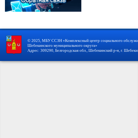
© 2025, МБУ ССЗН «Комплексный центр социального обслужи
Шебекинского муниципального округа»
Адрес: 309290, Белгородская обл., Шебекинский р-н, г. Шебекин