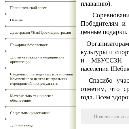
плаванию).
Попечительский совет
Соревнования
Отзывы
Победителям и 
ценные подарки.
Демография #НацПроектДемография
Организаторами
Пожарная безопасность
культуры и спор
Доставка граждан в медицинские
и МБУССЗН «К
организации
населения Шебек
Сведения о проведенных в отношении
Спасибо участ
Комплексного центра контрольных
мероприятий и их результаты
отметим, что с
года. Всем здоро
Материально-техническое
обеспечение
Социальный участковый
Поделиться ссы
Добрый поезд