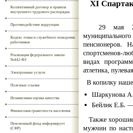
XI
Спартак
Коллективный договор и правила
внутреннего трудового распорядка
Противодействие коррупции
29 мая 2026
муниципального 
Кодекс этики и служебного поведения
работников
пенсионеров. Н
спортсменов-люб
Реализация федерального закона
№442-ФЗ
видах программы
атлетика, пулева
Электронные услуги
В копилку нашей
Полезные ссылки
Шаркунова А.
Независимая оценка качества
Бейлик Е.Б. —
Финансовая грамотность населения
Также хорошие р
Пенсионный фонд информирует
мужчин по наст
(СФР)