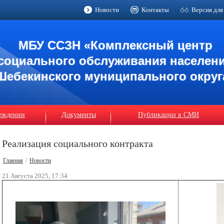
Новости
Контакты
Версия для
МБУ ССЗН «Комплексный центр
социального обслуживания населен
Шебекинского муниципального округ
еждении
Документы
Публикации в СМИ
Реализация социального контракта
Главная
/
Новости
21 Августа 2025, 17:34