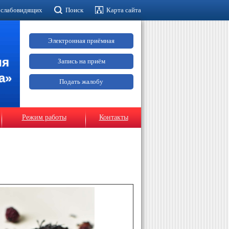
 слабовидящих
Поиск
Карта сайта
Электронная приёмная
ия
Запись на приём
а»
Подать жалобу
Режим работы
Контакты