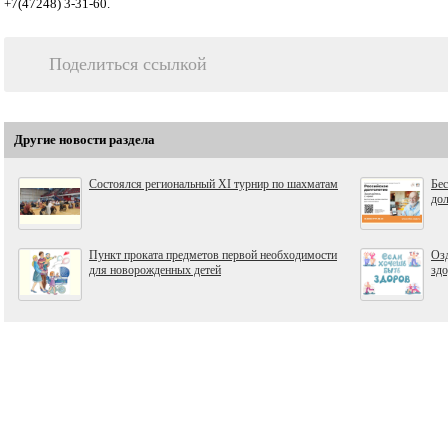
+7(47248) 3-31-60.
Поделиться ссылкой
Другие новости раздела
Состоялся региональный ХI турнир по шахматам
Бес
дол
Пункт проката предметов первой необходимости
Озд
для новорожденных детей
зд