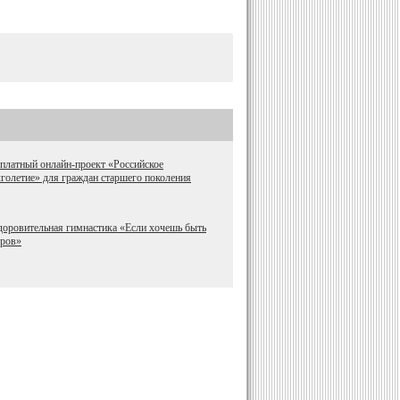
платный онлайн-проект «Российское
голетие» для граждан старшего поколения
оровительная гимнастика «Если хочешь быть
оров»