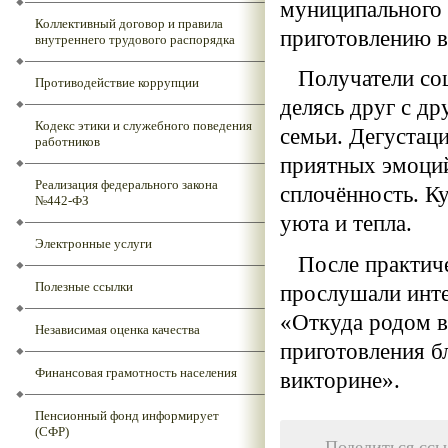
муниципального 
Коллективный договор и правила
приготовлению в
внутреннего трудового распорядка
Получатели соци
Противодействие коррупции
делясь друг с д
Кодекс этики и служебного поведения
семьи. Дегустац
работников
приятных эмоций
Реализация федерального закона
сплочённость. К
№442-ФЗ
уюта и тепла.
Электронные услуги
После практичес
Полезные ссылки
прослушали инте
«Откуда родом в
Независимая оценка качества
приготовления б
Финансовая грамотность населения
викторине».
Пенсионный фонд информирует
(СФР)
Поделиться ссы