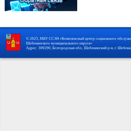
© 2025, МБУ ССЗН «Комплексный центр социального обслужи
Шебекинского муниципального округа»
Адрес: 309290, Белгородская обл., Шебекинский р-н, г. Шебекин